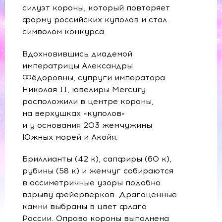
силуэт короны, который повторяет
форму российских куполов и стал
символом конкурса.
Вдохновившись диадемой
императрицы Александры
Фёдоровны, супруги императора
Николая II, ювелиры Mercury
расположили в центре короны,
на верхушках «куполов»
и у основания 203 жемчужины
Южных морей и Акойя.
Бриллианты (42 к), сапфиры (60 к),
рубины (58 к) и жемчуг собираются
в ассиметричные узоры подобно
взрыву фейерверков. Драгоценные
камни выбраны в цвет флага
России. Оправа короны выполнена