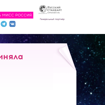
Ь МИСС РОССИЯ
Генеральный партнёр
иняла