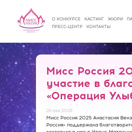
О КОНКУРСЕ
КАСТИНГ
ЖЮРИ
П
ПРЕСС-ЦЕНТР
КОНТАКТЫ
Мисс Россия 2
участие в благ
«Операция Улыб
25 мая 2026
Мисс Россия 2025 Анастасия Венз
Россия» поддержала благотворит
состоялся в мае в Ивано-Матрени