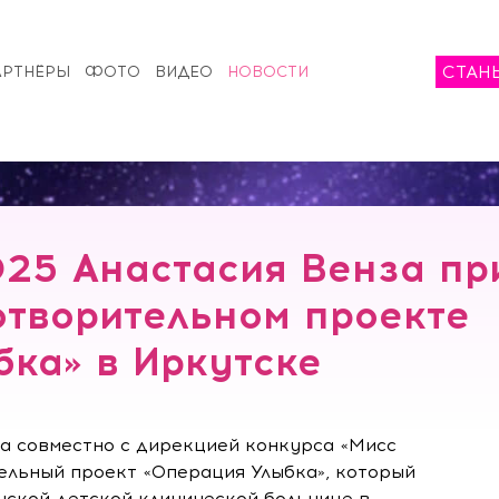
СТАН
АРТНЁРЫ
ФОТО
ВИДЕО
НОВОСТИ
025 Анастасия Венза пр
отворительном проекте
ка» в Иркутске
а совместно с дирекцией конкурса «Мисс
ельный проект «Операция Улыбка», который
нской детской клинической больнице в