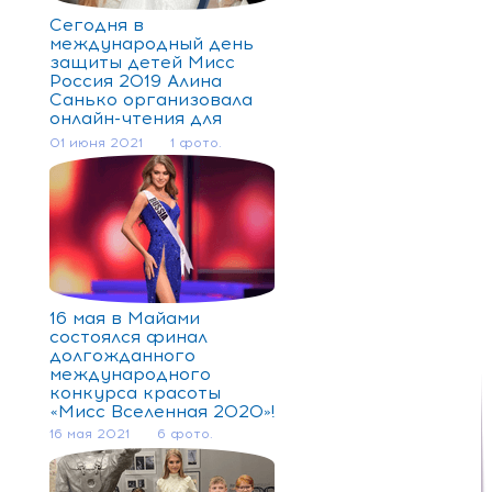
Сегодня в
международный день
защиты детей Мисс
Россия 2019 Алина
Санько организовала
онлайн-чтения для
маленьких подопечных
01 июня 2021
1 фото.
благотворительного
фонда «Подсолнух».
16 мая в Майами
состоялся финал
долгожданного
международного
конкурса красоты
«Мисс Вселенная 2020»!
16 мая 2021
6 фото.