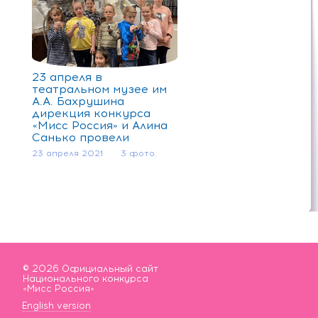
23 апреля в
театральном музее им
А.А. Бахрушина
дирекция конкурса
«Мисс Россия» и Алина
Санько провели
благотворительное
23 апреля 2021
3 фото.
мероприятие для
подопечных фонда
«Арифметика добра»
© 2026 Официальный сайт
Национального конкурса
«Мисс Россия»
English version