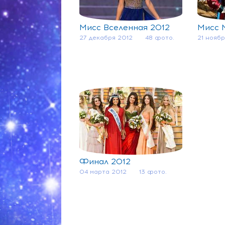
Мисс Вселенная 2012
Мисс 
27 декабря 2012
48 фото.
21 ноябр
Финал 2012
04 марта 2012
13 фото.