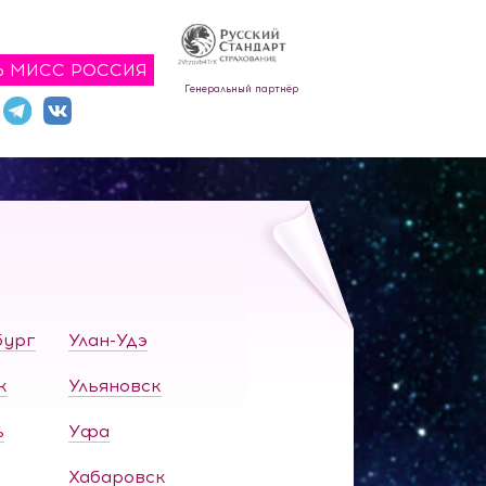
Ь МИСС РОССИЯ
Генеральный партнёр
бург
Улан-Удэ
к
Ульяновск
ь
Уфа
Хабаровск