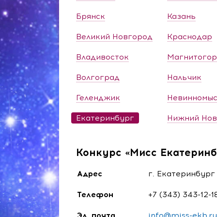
Брянск
Казань
Великий Новгород
Краснодар
Владивосток
Магнитогор
Волгоград
Нальчик
Геленджик
Невинномыс
Екатеринбург
Нижний Нов
Конкурс «Мисс Екатеринб
Адрес
г. Екатеринбург 
Телефон
+7 (343) 343-12-1
Эл. почта
info@miss-ekb.ru