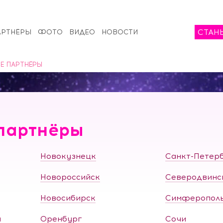
СТАН
АРТНЁРЫ
ФОТО
ВИДЕО
НОВОСТИ
Е ПАРТНЁРЫ
партнёры
Новокузнецк
Санкт-Петер
Новороссийск
Северодвинс
Новосибирск
Симферопол
а
Оренбург
Сочи