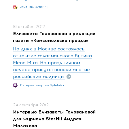
Журнал «StarHit»
16 октября 2012
Елизавета Голованова в редакции
газеты «Комсомольска правда»
На днях в Москве состоялось
открытие флагманского бутика
Elena Miro. На праздничном
вечере присутствовали многие
российские модницы.
Интернет-портал Spletnik.ru
24 сентября 2012
Интервью Елизаветы Головановой
для журнала StarHit Андрея
Малахова