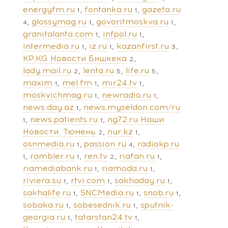
energyfm.ru
fontanka.ru
gazeta.ru
1
1
glossymag.ru
govoritmoskva.ru
4
1
1
granitalanta.com
infpol.ru
1
1
intermedia.ru
iz.ru
kazanfirst.ru
1
1
3
KP.KG Новости Бишкека
2
lady.mail.ru
lenta.ru
life.ru
2
5
5
maxim
mel.fm
mir24.tv
1
1
1
moskvichmag.ru
newradio.ru
1
1
news.day.az
news.myseldon.com/ru
1
news.patients.ru
ng72.ru Наши
1
1
Новости. Тюмень
nur.kz
2
1
osnmedia.ru
passion ru
radiokp.ru
1
4
rambler.ru
ren.tv
riafan.ru
1
1
2
1
riamediabank.ru
riamoda.ru
1
1
riviera.su
rtvi.com
sakhaday.ru
1
1
1
sakhalife.ru
SNCMedia.ru
snob.ru
1
1
1
sobaka.ru
sobesednik.ru
sputnik-
1
1
georgia.ru
tatarstan24.tv
1
1