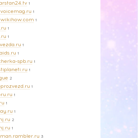
arstan24.tv
1
evoicemag.ru
1
ewikihow.com
1
.ru
1
.ru
1
zvezda.ru
1
aids.ru
1
cherka-spb.ru
1
tiplaneti.ru
1
gue
2
eprozvezd.ru
1
ru.ru
1
ru
1
ay.ru
1
j.ru
2
j.ru
1
man.rambler.ru
3