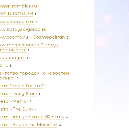
man.rambler.ru
1
RLD PODIUM
1
w.avtoradio.ru
1
w.bataysk-gorod.ru
1
w.cosmo.ru - Cosmopolitan
3
w.mega-stars.ru Звезды
аменитости
1
pokupayu.ru
1
a.ru
1
ентство городских новостей
осква»
1
зета "Наша Газета"
1
ета «Daily Mail»
1
зета «Metro»
7
зета «The Sun»
1
зета «Аргументы и Факты»
4
зета «Вечерняя Москва»
4