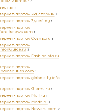
рнал Glamour
3
вестия
4
тернет-портал «Рустория»
1
тернет-портал 7дней.ру
1
тернет-портал
foreitsnews.com
1
тернет-портал Cosmo.ru
8
тернет-портал
shionGuide.ru
3
тернет-портал Fashionista.ru
тернет-портал
obalbeauties.com
1
тернет-портал globalcity.info
тернет-портал Glomu.ru
1
тернет-портал Mail.ru
1
тернет-портал Moda.ru
1
тернет-портал Newsru.com
2