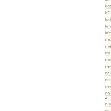
kaz
KP
lad
len
lif
ma
me
mi
mo
ne
ne
ne
new
ng
2
nur
os