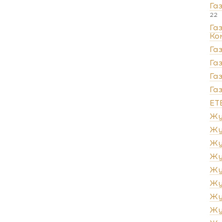
Га
22
Га
Ко
Га
Га
Га
Га
ЕТ
Жу
Жу
Жу
Жу
Жу
Жу
Жу
Жу