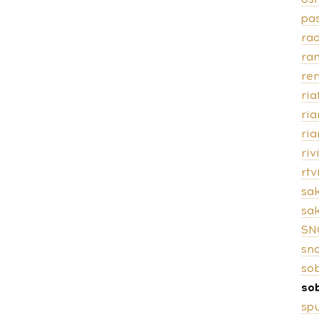
pas
rad
ra
ren
ria
ri
ri
riv
rt
sa
sak
SN
sn
so
so
spu