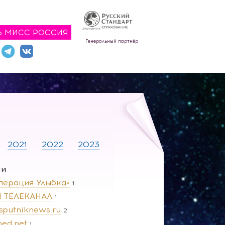
Ь МИСС РОССИЯ
Генеральный партнёр
2021
2022
2023
ги
перация Улыбка»
1
 | ТЕЛЕКАНАЛ
1
.sputniknews.ru
2
ned.net
1