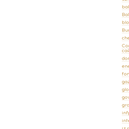
ba
Bal
bl
Bu
ch
Co
са
do
en
fo
ga
gl
go
gr
inf
in
iz.