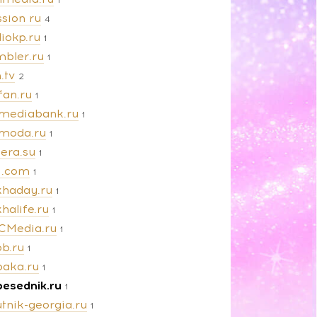
sion ru
4
iokp.ru
1
mbler.ru
1
.tv
2
fan.ru
1
amediabank.ru
1
amoda.ru
1
iera.su
1
vi.com
1
khaday.ru
1
halife.ru
1
CMedia.ru
1
ob.ru
1
baka.ru
1
besednik.ru
1
tnik-georgia.ru
1