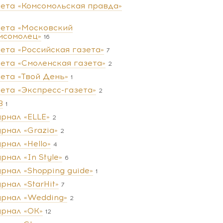
зета «Комсомольская правда»
зета «Московский
мсомолец»
16
зета «Российская газета»
7
зета «Смоленская газета»
2
зета «Твой День»
1
зета «Экспресс-газета»
2
В
1
рнал «ELLE»
2
рнал «Grazia»
2
рнал «Hello»
4
рнал «In Style»
6
рнал «Shopping guide»
1
рнал «StarHit»
7
рнал «Wedding»
2
рнал «ОК»
12