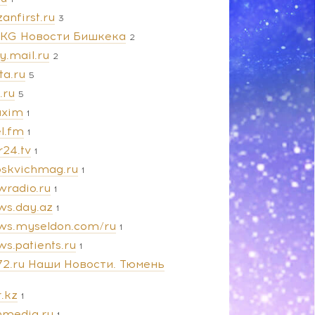
anfirst.ru
3
.KG Новости Бишкека
2
y.mail.ru
2
ta.ru
5
e.ru
5
xim
1
l.fm
1
r24.tv
1
skvichmag.ru
1
wradio.ru
1
ws.day.az
1
ws.myseldon.com/ru
1
s.patients.ru
1
72.ru Наши Новости. Тюмень
.kz
1
nmedia.ru
1