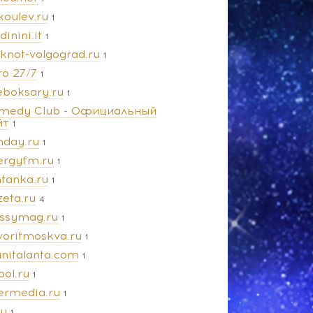
koulev.ru
1
dinini.it
1
oknot-volgograd.ru
1
ro 27/7
1
eboksary.ru
1
medy Club - Официальный
йт
1
nday.ru
1
ergyfm.ru
1
ntanka.ru
1
zeta.ru
4
ossymag.ru
1
voritmoskva.ru
1
anitalanta.com
1
pol.ru
1
termedia.ru
1
ru
1