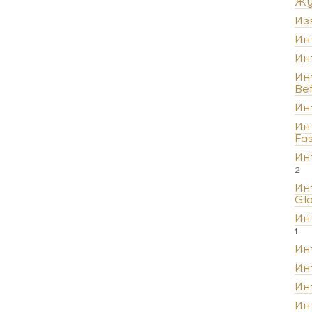
Жу
Из
Ин
Ин
Ин
Be
Ин
Ин
Fa
Ин
2
Ин
Gl
Ин
1
Ин
Ин
Ин
Ин