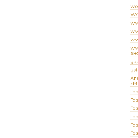
wo
WO
ww
ww
ww
ww
зн
ya
ysi
Аг
«М
Га
Газ
Га
Га
Га
Га