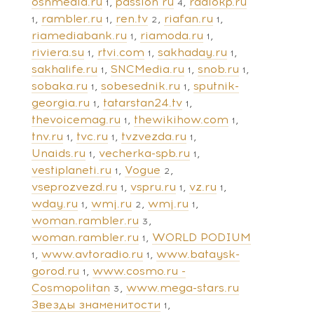
osnmedia.ru
passion ru
radiokp.ru
1
4
rambler.ru
ren.tv
riafan.ru
1
1
2
1
riamediabank.ru
riamoda.ru
1
1
riviera.su
rtvi.com
sakhaday.ru
1
1
1
sakhalife.ru
SNCMedia.ru
snob.ru
1
1
1
sobaka.ru
sobesednik.ru
sputnik-
1
1
georgia.ru
tatarstan24.tv
1
1
thevoicemag.ru
thewikihow.com
1
1
tnv.ru
tvc.ru
tvzvezda.ru
1
1
1
Unaids.ru
vecherka-spb.ru
1
1
vestiplaneti.ru
Vogue
1
2
vseprozvezd.ru
vspru.ru
vz.ru
1
1
1
wday.ru
wmj.ru
wmj.ru
1
2
1
woman.rambler.ru
3
woman.rambler.ru
WORLD PODIUM
1
www.avtoradio.ru
www.bataysk-
1
1
gorod.ru
www.cosmo.ru -
1
Cosmopolitan
www.mega-stars.ru
3
Звезды знаменитости
1