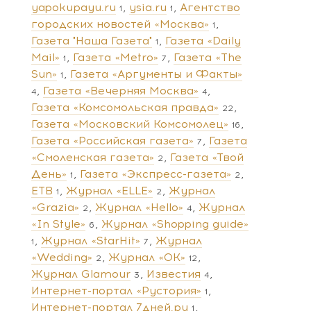
yapokupayu.ru
ysia.ru
Агентство
1
1
городских новостей «Москва»
1
Газета "Наша Газета"
Газета «Daily
1
Mail»
Газета «Metro»
Газета «The
1
7
Sun»
Газета «Аргументы и Факты»
1
Газета «Вечерняя Москва»
4
4
Газета «Комсомольская правда»
22
Газета «Московский Комсомолец»
16
Газета «Российская газета»
Газета
7
«Смоленская газета»
Газета «Твой
2
День»
Газета «Экспресс-газета»
1
2
ЕТВ
Журнал «ELLE»
Журнал
1
2
«Grazia»
Журнал «Hello»
Журнал
2
4
«In Style»
Журнал «Shopping guide»
6
Журнал «StarHit»
Журнал
1
7
«Wedding»
Журнал «ОК»
2
12
Журнал Glamour
Известия
3
4
Интернет-портал «Рустория»
1
Интернет-портал 7дней.ру
1