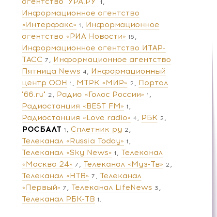
агентство "УРА.РУ"
1
Информационное агентство
«Интерфакс»
Информационное
1
агентство «РИА Новости»
16
Информационное агентство ИТАР-
ТАСС
Информационное агентство
7
Пятница News
Информационный
4
центр ООН
МТРК «МИР»
Портал
1
2
"66.ru"
Радио «Голос России»
2
1
Радиостанция «BEST FM»
1
Радиостанция «Love radio»
РБК
4
2
РОСБАЛТ
Сплетник ру
1
2
Телеканал «Russia Today»
1
Телеканал «Sky News»
Телеканал
1
«Москва 24»
Телеканал «Муз-Тв»
7
2
Телеканал «НТВ»
Телеканал
7
«Первый»
Телеканал LifeNews
7
3
Телеканал РБК-ТВ
1