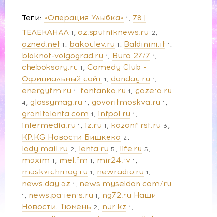
Теги
«Операция Улыбка»
78 |
1
ТЕЛЕКАНАЛ
az.sputniknews.ru
1
2
azned.net
bakoulev.ru
Baldinini.it
1
1
1
bloknot-volgograd.ru
Buro 27/7
1
1
cheboksary.ru
Comedy Club -
1
Официальный сайт
donday.ru
1
1
energyfm.ru
fontanka.ru
gazeta.ru
1
1
glossymag.ru
govoritmoskva.ru
4
1
1
granitalanta.com
infpol.ru
1
1
intermedia.ru
iz.ru
kazanfirst.ru
1
1
3
KP.KG Новости Бишкека
2
lady.mail.ru
lenta.ru
life.ru
2
5
5
maxim
mel.fm
mir24.tv
1
1
1
moskvichmag.ru
newradio.ru
1
1
news.day.az
news.myseldon.com/ru
1
news.patients.ru
ng72.ru Наши
1
1
Новости. Тюмень
nur.kz
2
1