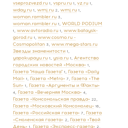
vseprozvezd.ru
vspru.ru
vz.ru
1
1
1
wday.ru
wmj.ru
wmj.ru
1
2
1
woman.rambler.ru
3
woman.rambler.ru
WORLD PODIUM
1
www.avtoradio.ru
www.bataysk-
1
1
gorod.ru
www.cosmo.ru -
1
Cosmopolitan
www.mega-stars.ru
3
Звезды знаменитости
1
yapokupayu.ru
ysia.ru
Агентство
1
1
городских новостей «Москва»
1
Газета "Наша Газета"
Газета «Daily
1
Mail»
Газета «Metro»
Газета «The
1
7
Sun»
Газета «Аргументы и Факты»
1
Газета «Вечерняя Москва»
4
4
Газета «Комсомольская правда»
22
Газета «Московский Комсомолец»
16
Газета «Российская газета»
Газета
7
«Смоленская газета»
Газета «Твой
2
День»
Газета «Экспресс-газета»
1
2