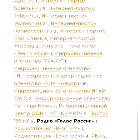
RBTH.ru
Интернет-портал
1
Spletnik.ru
Интернет-портал
5
Tatler.ru
Интернет-портал
4
Woman.ru
Интернет-портал
22
Коммерсант.ru
Интернет-портал
2
РБК. Стиль
Интернет-портал
5
Утро.ру
Интернет-телеканал
2
«Teen's voice»
Информационное
1
агентство "УРА.РУ"
1
Информационное агентство
«Интерфакс»
Информационное
1
агентство «РИА Новости»
16
Информационное агентство ИТАР-
ТАСС
Информационное агентство
7
Пятница News
Информационный
4
центр ООН
МТРК «МИР»
Портал
1
2
"66.ru"
Радио «Голос России»
2
1
Радиостанция «BEST FM»
1
Радиостанция «Love radio»
РБК
4
2