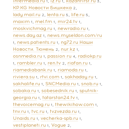
intermedia.ru
iz.ru
kazanfirst.ru
1
1
3
KP.KG Новости Бишкека
2
lady.mail.ru
lenta.ru
life.ru
2
5
5
maxim
mel.fm
mir24.tv
1
1
1
moskvichmag.ru
newradio.ru
1
1
news.day.az
news.myseldon.com/ru
1
news.patients.ru
ng72.ru Наши
1
1
Новости. Тюмень
nur.kz
2
1
osnmedia.ru
passion ru
radiokp.ru
1
4
rambler.ru
ren.tv
riafan.ru
1
1
2
1
riamediabank.ru
riamoda.ru
1
1
riviera.su
rtvi.com
sakhaday.ru
1
1
1
sakhalife.ru
SNCMedia.ru
snob.ru
1
1
1
sobaka.ru
sobesednik.ru
sputnik-
1
1
georgia.ru
tatarstan24.tv
1
1
thevoicemag.ru
thewikihow.com
1
1
tnv.ru
tvc.ru
tvzvezda.ru
1
1
1
Unaids.ru
vecherka-spb.ru
1
1
vestiplaneti.ru
Vogue
1
2