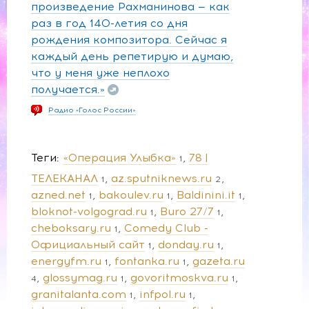
произведение Рахманинова — как
раз в год 140-летия со дня
рождения композитора. Сейчас я
каждый день репетирую и думаю,
что у меня уже неплохо
получается.»
Радио «Голос России»
Теги
«Операция Улыбка»
78 |
1
ТЕЛЕКАНАЛ
az.sputniknews.ru
1
2
azned.net
bakoulev.ru
Baldinini.it
1
1
1
bloknot-volgograd.ru
Buro 27/7
1
1
cheboksary.ru
Comedy Club -
1
Официальный сайт
donday.ru
1
1
energyfm.ru
fontanka.ru
gazeta.ru
1
1
glossymag.ru
govoritmoskva.ru
4
1
1
granitalanta.com
infpol.ru
1
1