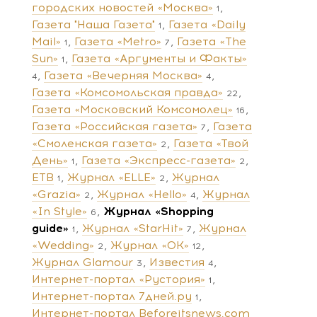
городских новостей «Москва»
1
Газета "Наша Газета"
Газета «Daily
1
Mail»
Газета «Metro»
Газета «The
1
7
Sun»
Газета «Аргументы и Факты»
1
Газета «Вечерняя Москва»
4
4
Газета «Комсомольская правда»
22
Газета «Московский Комсомолец»
16
Газета «Российская газета»
Газета
7
«Смоленская газета»
Газета «Твой
2
День»
Газета «Экспресс-газета»
1
2
ЕТВ
Журнал «ELLE»
Журнал
1
2
«Grazia»
Журнал «Hello»
Журнал
2
4
«In Style»
Журнал «Shopping
6
guide»
Журнал «StarHit»
Журнал
1
7
«Wedding»
Журнал «ОК»
2
12
Журнал Glamour
Известия
3
4
Интернет-портал «Рустория»
1
Интернет-портал 7дней.ру
1
Интернет-портал Beforeitsnews.com