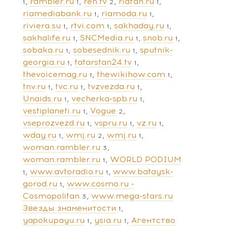
rambler.ru
ren.tv
riafan.ru
1
1
2
1
riamediabank.ru
riamoda.ru
1
1
riviera.su
rtvi.com
sakhaday.ru
1
1
1
sakhalife.ru
SNCMedia.ru
snob.ru
1
1
1
sobaka.ru
sobesednik.ru
sputnik-
1
1
georgia.ru
tatarstan24.tv
1
1
thevoicemag.ru
thewikihow.com
1
1
tnv.ru
tvc.ru
tvzvezda.ru
1
1
1
Unaids.ru
vecherka-spb.ru
1
1
vestiplaneti.ru
Vogue
1
2
vseprozvezd.ru
vspru.ru
vz.ru
1
1
1
wday.ru
wmj.ru
wmj.ru
1
2
1
woman.rambler.ru
3
woman.rambler.ru
WORLD PODIUM
1
www.avtoradio.ru
www.bataysk-
1
1
gorod.ru
www.cosmo.ru -
1
Cosmopolitan
www.mega-stars.ru
3
Звезды знаменитости
1
yapokupayu.ru
ysia.ru
Агентство
1
1