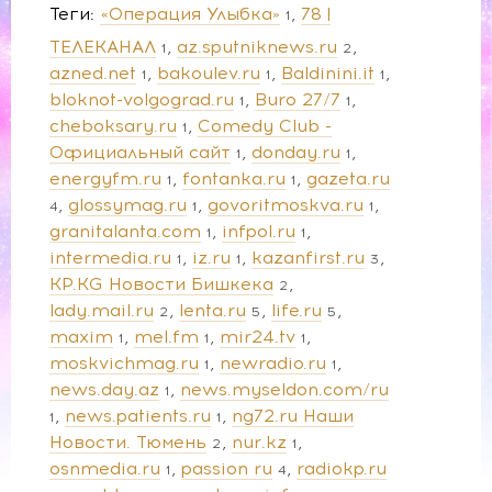
Теги
«Операция Улыбка»
78 |
1
ТЕЛЕКАНАЛ
az.sputniknews.ru
1
2
azned.net
bakoulev.ru
Baldinini.it
1
1
1
bloknot-volgograd.ru
Buro 27/7
1
1
cheboksary.ru
Comedy Club -
1
Официальный сайт
donday.ru
1
1
energyfm.ru
fontanka.ru
gazeta.ru
1
1
glossymag.ru
govoritmoskva.ru
4
1
1
granitalanta.com
infpol.ru
1
1
intermedia.ru
iz.ru
kazanfirst.ru
1
1
3
KP.KG Новости Бишкека
2
lady.mail.ru
lenta.ru
life.ru
2
5
5
maxim
mel.fm
mir24.tv
1
1
1
moskvichmag.ru
newradio.ru
1
1
news.day.az
news.myseldon.com/ru
1
news.patients.ru
ng72.ru Наши
1
1
Новости. Тюмень
nur.kz
2
1
osnmedia.ru
passion ru
radiokp.ru
1
4