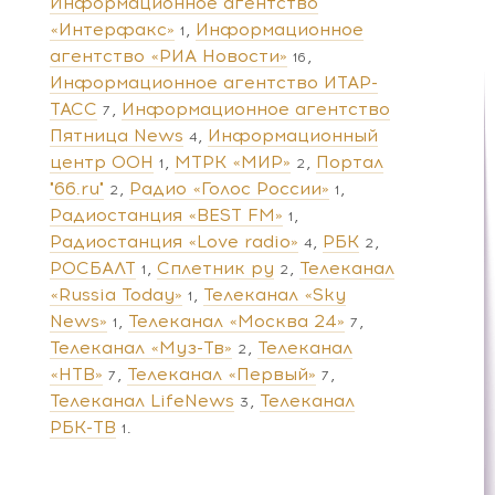
Информационное агентство
«Интерфакс»
Информационное
1
агентство «РИА Новости»
16
Информационное агентство ИТАР-
ТАСС
Информационное агентство
7
Пятница News
Информационный
4
центр ООН
МТРК «МИР»
Портал
1
2
"66.ru"
Радио «Голос России»
2
1
Радиостанция «BEST FM»
1
Радиостанция «Love radio»
РБК
4
2
РОСБАЛТ
Сплетник ру
Телеканал
1
2
«Russia Today»
Телеканал «Sky
1
News»
Телеканал «Москва 24»
1
7
Телеканал «Муз-Тв»
Телеканал
2
«НТВ»
Телеканал «Первый»
7
7
Телеканал LifeNews
Телеканал
3
РБК-ТВ
1