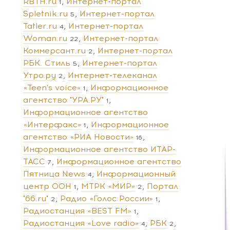
RBTH.ru
Интернет-портал
1
Spletnik.ru
Интернет-портал
5
Tatler.ru
Интернет-портал
4
Woman.ru
Интернет-портал
22
Коммерсант.ru
Интернет-портал
2
РБК. Стиль
Интернет-портал
5
Утро.ру
Интернет-телеканал
2
«Teen's voice»
Информационное
1
агентство "УРА.РУ"
1
Информационное агентство
«Интерфакс»
Информационное
1
агентство «РИА Новости»
16
Информационное агентство ИТАР-
ТАСС
Информационное агентство
7
Пятница News
Информационный
4
центр ООН
МТРК «МИР»
Портал
1
2
"66.ru"
Радио «Голос России»
2
1
Радиостанция «BEST FM»
1
Радиостанция «Love radio»
РБК
4
2