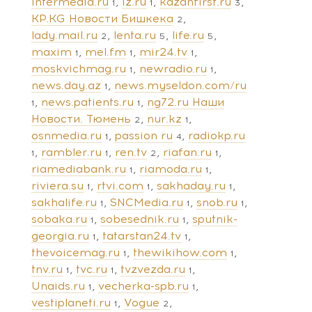
intermedia.ru
iz.ru
kazanfirst.ru
1
1
3
KP.KG Новости Бишкека
2
lady.mail.ru
lenta.ru
life.ru
2
5
5
maxim
mel.fm
mir24.tv
1
1
1
moskvichmag.ru
newradio.ru
1
1
news.day.az
news.myseldon.com/ru
1
news.patients.ru
ng72.ru Наши
1
1
Новости. Тюмень
nur.kz
2
1
osnmedia.ru
passion ru
radiokp.ru
1
4
rambler.ru
ren.tv
riafan.ru
1
1
2
1
riamediabank.ru
riamoda.ru
1
1
riviera.su
rtvi.com
sakhaday.ru
1
1
1
sakhalife.ru
SNCMedia.ru
snob.ru
1
1
1
sobaka.ru
sobesednik.ru
sputnik-
1
1
georgia.ru
tatarstan24.tv
1
1
thevoicemag.ru
thewikihow.com
1
1
tnv.ru
tvc.ru
tvzvezda.ru
1
1
1
Unaids.ru
vecherka-spb.ru
1
1
vestiplaneti.ru
Vogue
1
2