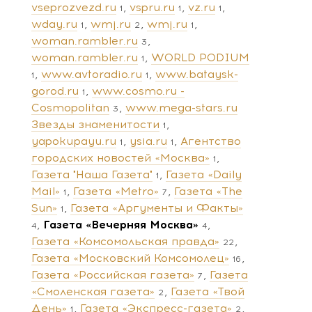
vseprozvezd.ru
vspru.ru
vz.ru
1
1
1
wday.ru
wmj.ru
wmj.ru
1
2
1
woman.rambler.ru
3
woman.rambler.ru
WORLD PODIUM
1
www.avtoradio.ru
www.bataysk-
1
1
gorod.ru
www.cosmo.ru -
1
Cosmopolitan
www.mega-stars.ru
3
Звезды знаменитости
1
yapokupayu.ru
ysia.ru
Агентство
1
1
городских новостей «Москва»
1
Газета "Наша Газета"
Газета «Daily
1
Mail»
Газета «Metro»
Газета «The
1
7
Sun»
Газета «Аргументы и Факты»
1
Газета «Вечерняя Москва»
4
4
Газета «Комсомольская правда»
22
Газета «Московский Комсомолец»
16
Газета «Российская газета»
Газета
7
«Смоленская газета»
Газета «Твой
2
День»
Газета «Экспресс-газета»
1
2