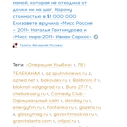
мамой, которая не отходила от
дочки ни на шаг. Корону
стоимостью в $1 000 000
Елизавете вручила «Мисс Россия
— 2011» Наталья Гантимурова и
«Мисс мира-2011» Ивиан Саркос».
Газета «Вечерняя Москва»
Теги
«Операция Улыбка»
78 |
1
ТЕЛЕКАНАЛ
az.sputniknews.ru
1
2
azned.net
bakoulev.ru
Baldinini.it
1
1
1
bloknot-volgograd.ru
Buro 27/7
1
1
cheboksary.ru
Comedy Club -
1
Официальный сайт
donday.ru
1
1
energyfm.ru
fontanka.ru
gazeta.ru
1
1
glossymag.ru
govoritmoskva.ru
4
1
1
granitalanta.com
infpol.ru
1
1