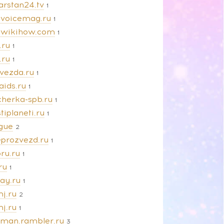
arstan24.tv
1
evoicemag.ru
1
ewikihow.com
1
.ru
1
.ru
1
zvezda.ru
1
aids.ru
1
cherka-spb.ru
1
tiplaneti.ru
1
gue
2
eprozvezd.ru
1
ru.ru
1
ru
1
ay.ru
1
j.ru
2
j.ru
1
man.rambler.ru
3