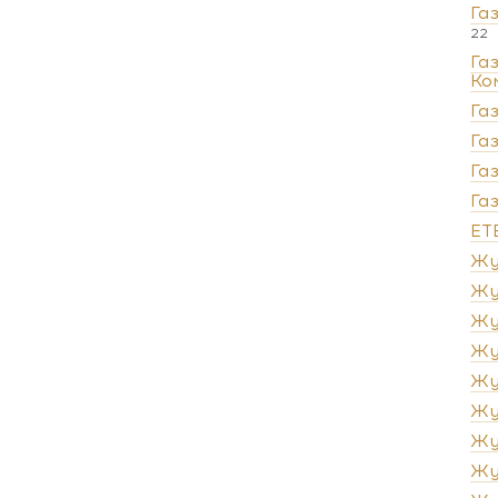
Га
22
Га
Ко
Га
Га
Га
Га
ЕТ
Жу
Жу
Жу
Жу
Жу
Жу
Жу
Жу