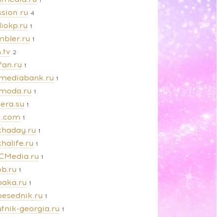
sion ru
4
iokp.ru
1
mbler.ru
1
.tv
2
fan.ru
1
amediabank.ru
1
amoda.ru
1
iera.su
1
vi.com
1
khaday.ru
1
halife.ru
1
CMedia.ru
1
ob.ru
1
baka.ru
1
besednik.ru
1
tnik-georgia.ru
1