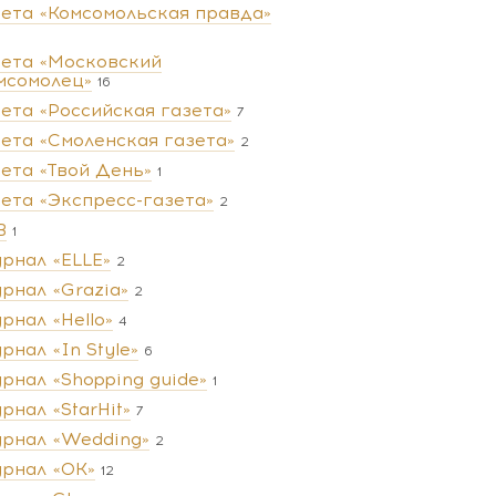
зета «Комсомольская правда»
зета «Московский
мсомолец»
16
зета «Российская газета»
7
зета «Смоленская газета»
2
зета «Твой День»
1
зета «Экспресс-газета»
2
В
1
рнал «ELLE»
2
рнал «Grazia»
2
рнал «Hello»
4
рнал «In Style»
6
рнал «Shopping guide»
1
рнал «StarHit»
7
рнал «Wedding»
2
рнал «ОК»
12