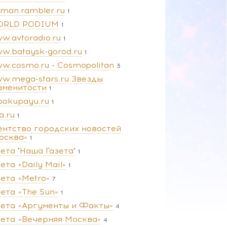
man.rambler.ru
1
RLD PODIUM
1
w.avtoradio.ru
1
w.bataysk-gorod.ru
1
w.cosmo.ru - Cosmopolitan
3
w.mega-stars.ru Звезды
аменитости
1
pokupayu.ru
1
a.ru
1
ентство городских новостей
осква»
1
зета "Наша Газета"
1
ета «Daily Mail»
1
зета «Metro»
7
зета «The Sun»
1
зета «Аргументы и Факты»
4
зета «Вечерняя Москва»
4