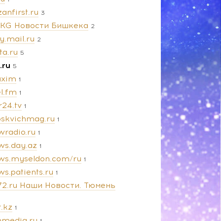
anfirst.ru
3
.KG Новости Бишкека
2
y.mail.ru
2
ta.ru
5
e.ru
5
xim
1
l.fm
1
r24.tv
1
skvichmag.ru
1
wradio.ru
1
ws.day.az
1
ws.myseldon.com/ru
1
s.patients.ru
1
72.ru Наши Новости. Тюмень
.kz
1
nmedia.ru
1