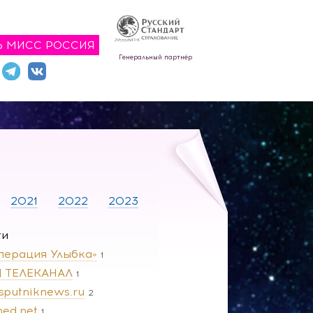
Ь МИСС РОССИЯ
Генеральный партнёр
2021
2022
2023
ги
перация Улыбка»
1
 | ТЕЛЕКАНАЛ
1
.sputniknews.ru
2
ned.net
1