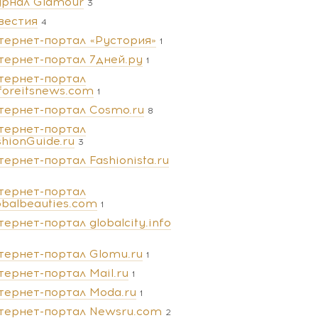
рнал Glamour
3
вестия
4
тернет-портал «Рустория»
1
тернет-портал 7дней.ру
1
тернет-портал
foreitsnews.com
1
тернет-портал Cosmo.ru
8
тернет-портал
shionGuide.ru
3
тернет-портал Fashionista.ru
тернет-портал
obalbeauties.com
1
тернет-портал globalcity.info
тернет-портал Glomu.ru
1
тернет-портал Mail.ru
1
тернет-портал Moda.ru
1
тернет-портал Newsru.com
2