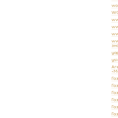
wo
WO
ww
ww
ww
ww
зн
ya
ysi
Аг
«М
Га
Газ
Га
Га
Га
Га