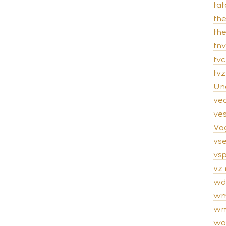
tat
th
th
tnv
tvc
tv
Un
ve
ves
Vo
vs
vsp
vz.
wd
wm
wm
wo