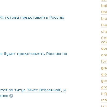
ba
Bal
0% готова представлять Россию
bl
Bu
ch
Co
са
do
ая будет представлять Россию на
en
fo
ga
gl
go
gr
ся за титул "Мисс Вселенная", и
inf
анса
in
iz.