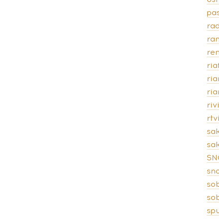
pas
rad
ra
ren
ria
ri
ri
riv
rt
sa
sak
SN
sn
so
so
spu