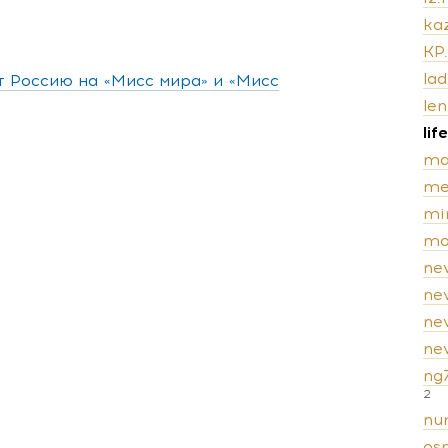
kaz
KP
lad
т Россию на «Мисс мира» и «Мисс
len
lif
ma
me
mi
mo
ne
ne
ne
new
ng
2
nur
os