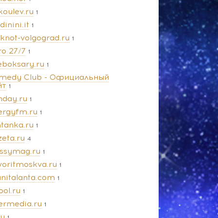
koulev.ru
1
dinini.it
1
oknot-volgograd.ru
1
ro 27/7
1
eboksary.ru
1
medy Club - Официальный
йт
1
nday.ru
1
ergyfm.ru
1
ntanka.ru
1
zeta.ru
4
ossymag.ru
1
voritmoskva.ru
1
anitalanta.com
1
pol.ru
1
termedia.ru
1
ru
1