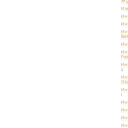
Жу
Из
Ин
Ин
Ин
Be
Ин
Ин
Fa
Ин
2
Ин
Gl
Ин
1
Ин
Ин
Ин
Ин