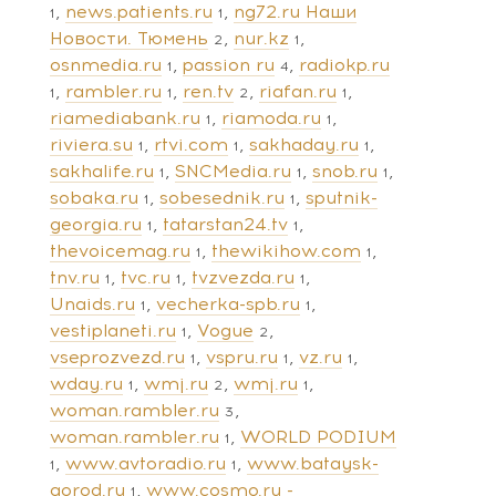
news.patients.ru
ng72.ru Наши
1
1
Новости. Тюмень
nur.kz
2
1
osnmedia.ru
passion ru
radiokp.ru
1
4
rambler.ru
ren.tv
riafan.ru
1
1
2
1
riamediabank.ru
riamoda.ru
1
1
riviera.su
rtvi.com
sakhaday.ru
1
1
1
sakhalife.ru
SNCMedia.ru
snob.ru
1
1
1
sobaka.ru
sobesednik.ru
sputnik-
1
1
georgia.ru
tatarstan24.tv
1
1
thevoicemag.ru
thewikihow.com
1
1
tnv.ru
tvc.ru
tvzvezda.ru
1
1
1
Unaids.ru
vecherka-spb.ru
1
1
vestiplaneti.ru
Vogue
1
2
vseprozvezd.ru
vspru.ru
vz.ru
1
1
1
wday.ru
wmj.ru
wmj.ru
1
2
1
woman.rambler.ru
3
woman.rambler.ru
WORLD PODIUM
1
www.avtoradio.ru
www.bataysk-
1
1
gorod.ru
www.cosmo.ru -
1