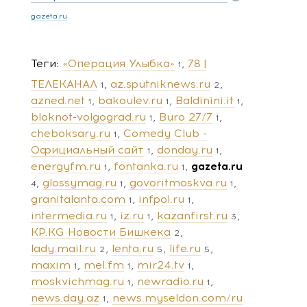
gazeta.ru
Теги
«Операция Улыбка»
78 |
1
ТЕЛЕКАНАЛ
az.sputniknews.ru
1
2
azned.net
bakoulev.ru
Baldinini.it
1
1
1
bloknot-volgograd.ru
Buro 27/7
1
1
cheboksary.ru
Comedy Club -
1
Официальный сайт
donday.ru
1
1
energyfm.ru
fontanka.ru
gazeta.ru
1
1
glossymag.ru
govoritmoskva.ru
4
1
1
granitalanta.com
infpol.ru
1
1
intermedia.ru
iz.ru
kazanfirst.ru
1
1
3
KP.KG Новости Бишкека
2
lady.mail.ru
lenta.ru
life.ru
2
5
5
maxim
mel.fm
mir24.tv
1
1
1
moskvichmag.ru
newradio.ru
1
1
news.day.az
news.myseldon.com/ru
1