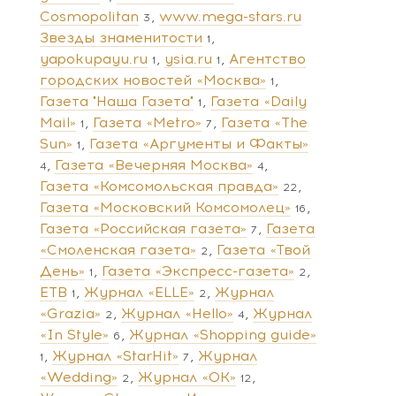
Cosmopolitan
www.mega-stars.ru
3
Звезды знаменитости
1
yapokupayu.ru
ysia.ru
Агентство
1
1
городских новостей «Москва»
1
Газета "Наша Газета"
Газета «Daily
1
Mail»
Газета «Metro»
Газета «The
1
7
Sun»
Газета «Аргументы и Факты»
1
Газета «Вечерняя Москва»
4
4
Газета «Комсомольская правда»
22
Газета «Московский Комсомолец»
16
Газета «Российская газета»
Газета
7
«Смоленская газета»
Газета «Твой
2
День»
Газета «Экспресс-газета»
1
2
ЕТВ
Журнал «ELLE»
Журнал
1
2
«Grazia»
Журнал «Hello»
Журнал
2
4
«In Style»
Журнал «Shopping guide»
6
Журнал «StarHit»
Журнал
1
7
«Wedding»
Журнал «ОК»
2
12