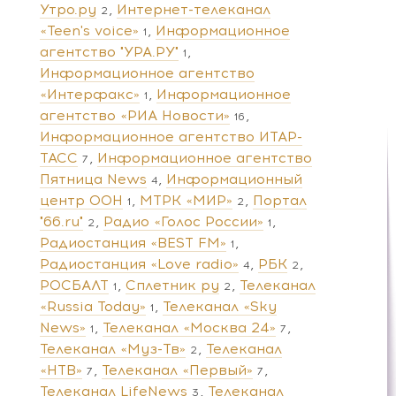
Утро.ру
Интернет-телеканал
2
«Teen's voice»
Информационное
1
агентство "УРА.РУ"
1
Информационное агентство
«Интерфакс»
Информационное
1
агентство «РИА Новости»
16
Информационное агентство ИТАР-
ТАСС
Информационное агентство
7
Пятница News
Информационный
4
центр ООН
МТРК «МИР»
Портал
1
2
"66.ru"
Радио «Голос России»
2
1
Радиостанция «BEST FM»
1
Радиостанция «Love radio»
РБК
4
2
РОСБАЛТ
Сплетник ру
Телеканал
1
2
«Russia Today»
Телеканал «Sky
1
News»
Телеканал «Москва 24»
1
7
Телеканал «Муз-Тв»
Телеканал
2
«НТВ»
Телеканал «Первый»
7
7
Телеканал LifeNews
Телеканал
3