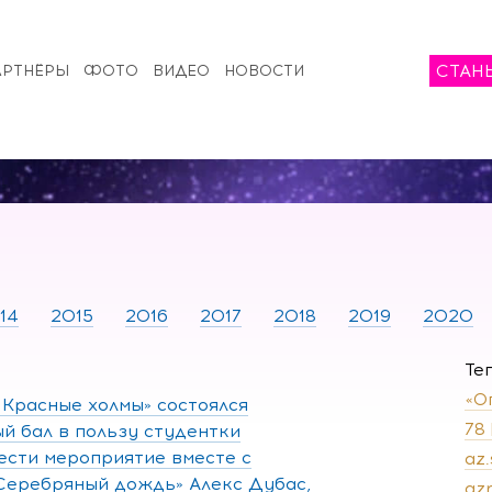
СТАН
АРТНЁРЫ
ФОТО
ВИДЕО
НОВОСТИ
14
2015
2016
2017
2018
2019
2020
Те
«О
l Красные холмы» состоялся
78
й бал в пользу студентки
сти мероприятие вместе с
az
Серебряный дождь» Алекс Дубас,
az