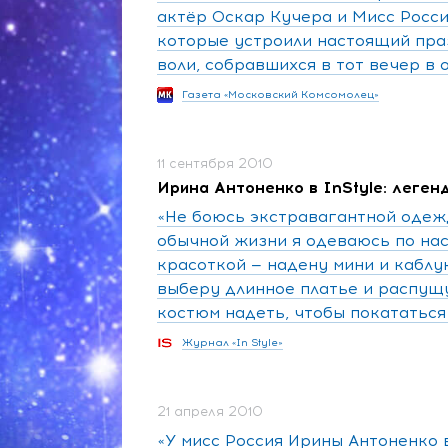
актёр Оскар Кучера и Мисс Росси
которые устроили настоящий пра
воли, собравшихся в тот вечер в 
Газета «Московский Комсомолец»
11 сентября 2010
Ирина Антоненко в InStyle: леген
«Не боюсь экстравагантной одежд
обычной жизни я одеваюсь по нас
красоткой — надену мини и каблу
выберу длинное платье и распущ
костюм надеть, чтобы покататься 
Журнал «In Style»
21 апреля 2010
«У мисс Россия Ирины Антоненко 