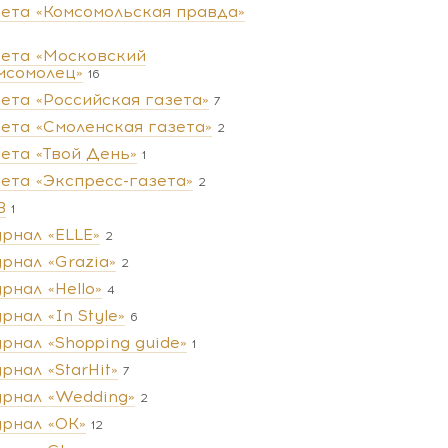
зета «Комсомольская правда»
зета «Московский
мсомолец»
16
зета «Российская газета»
7
зета «Смоленская газета»
2
зета «Твой День»
1
зета «Экспресс-газета»
2
В
1
рнал «ELLE»
2
рнал «Grazia»
2
рнал «Hello»
4
рнал «In Style»
6
рнал «Shopping guide»
1
рнал «StarHit»
7
рнал «Wedding»
2
рнал «ОК»
12