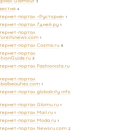
рнал Glamour
3
вестия
4
тернет-портал «Рустория»
1
тернет-портал 7дней.ру
1
тернет-портал
foreitsnews.com
1
тернет-портал Cosmo.ru
8
тернет-портал
shionGuide.ru
3
тернет-портал Fashionista.ru
тернет-портал
obalbeauties.com
1
тернет-портал globalcity.info
тернет-портал Glomu.ru
1
тернет-портал Mail.ru
1
тернет-портал Moda.ru
1
тернет-портал Newsru.com
2