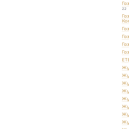
Га
22
Га
Ко
Га
Га
Га
Га
ЕТ
Жу
Жу
Жу
Жу
Жу
Жу
Жу
Жу