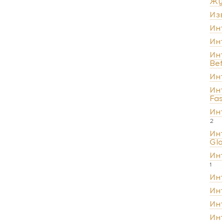
Жу
Из
Ин
Ин
Ин
Be
Ин
Ин
Fa
Ин
2
Ин
Gl
Ин
1
Ин
Ин
Ин
Ин