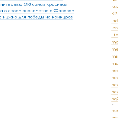
В интервью ОК! самая красивая
kaz
а о своем знакомстве с Фавазом
KP
то нужно для победы на конкурсе
lad
len
lif
ma
me
mi
mo
ne
ne
ne
new
ng
2
nur
os