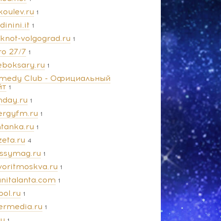
koulev.ru
1
dinini.it
1
oknot-volgograd.ru
1
ro 27/7
1
eboksary.ru
1
medy Club - Официальный
йт
1
nday.ru
1
ergyfm.ru
1
ntanka.ru
1
zeta.ru
4
ossymag.ru
1
voritmoskva.ru
1
anitalanta.com
1
pol.ru
1
termedia.ru
1
ru
1