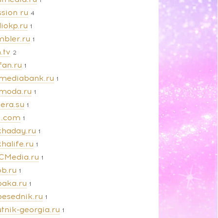
sion ru
4
iokp.ru
1
mbler.ru
1
.tv
2
fan.ru
1
amediabank.ru
1
amoda.ru
1
iera.su
1
vi.com
1
khaday.ru
1
halife.ru
1
CMedia.ru
1
ob.ru
1
baka.ru
1
besednik.ru
1
tnik-georgia.ru
1