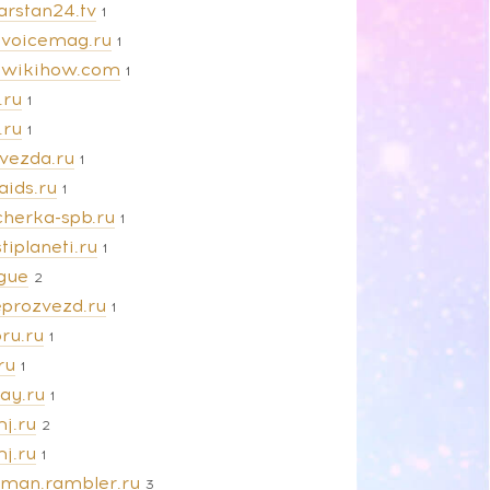
arstan24.tv
1
evoicemag.ru
1
ewikihow.com
1
.ru
1
.ru
1
zvezda.ru
1
aids.ru
1
cherka-spb.ru
1
tiplaneti.ru
1
gue
2
eprozvezd.ru
1
ru.ru
1
ru
1
ay.ru
1
j.ru
2
j.ru
1
man.rambler.ru
3