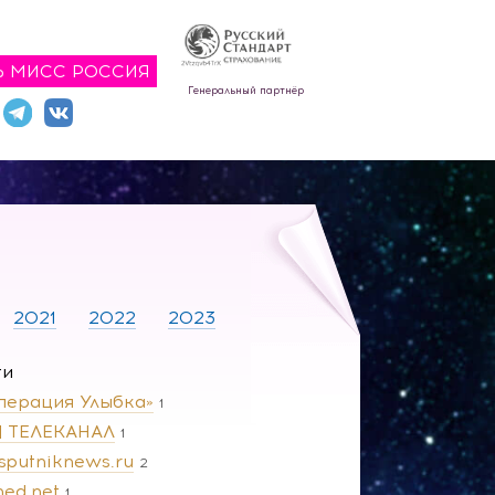
Ь МИСС РОССИЯ
Генеральный партнёр
2021
2022
2023
ги
перация Улыбка»
1
 | ТЕЛЕКАНАЛ
1
.sputniknews.ru
2
ned.net
1