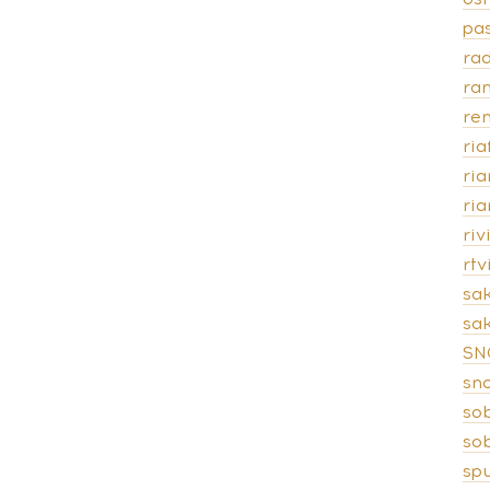
pas
rad
ra
ren
ria
ri
ri
riv
rt
sa
sak
SN
sn
so
so
spu