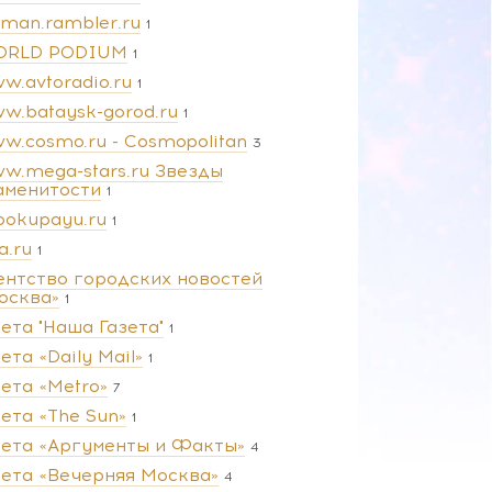
man.rambler.ru
1
RLD PODIUM
1
w.avtoradio.ru
1
w.bataysk-gorod.ru
1
w.cosmo.ru - Cosmopolitan
3
w.mega-stars.ru Звезды
аменитости
1
pokupayu.ru
1
a.ru
1
ентство городских новостей
осква»
1
зета "Наша Газета"
1
ета «Daily Mail»
1
зета «Metro»
7
зета «The Sun»
1
зета «Аргументы и Факты»
4
зета «Вечерняя Москва»
4