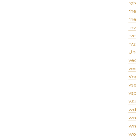
tat
th
th
tnv
tvc
tv
Un
ve
ves
Vo
vs
vsp
vz.
wd
wm
wm
wo