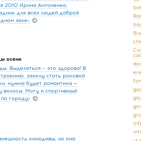
я 2010 Ирина Антоненко,
ba
здник для всех людей доброй
Bal
одном зале».
bl
Bu
ch
Co
са
ды осени
do
ы. Выделяться — это здорово! В
en
троению: захочу стать роковой
fo
ки, нужна будет романтика —
ga
у волосы. Могу и спортивный
gl
по городу».
go
gr
inf
in
внешность кинодивы, но она
iz.