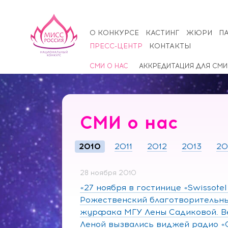
О КОНКУРСЕ
КАСТИНГ
ЖЮРИ
П
ПРЕСС-ЦЕНТР
КОНТАКТЫ
СМИ О НАС
АККРЕДИТАЦИЯ ДЛЯ СМИ
СМИ о нас
2010
2011
2012
2013
20
28 ноября 2010
«27 ноября в гостинице «Swissote
Рожественский благотворительны
журфака МГУ Лены Садиковой. Ве
Леной вызвались виджей радио «