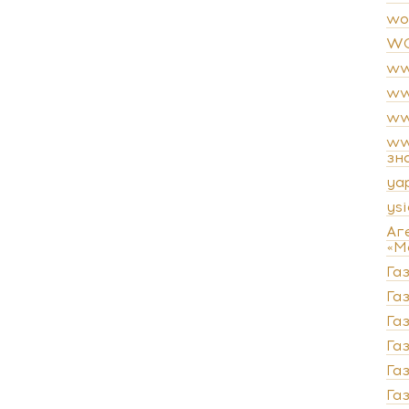
wo
WO
ww
ww
ww
ww
зн
ya
ysi
Аг
«М
Га
Газ
Га
Га
Га
Га