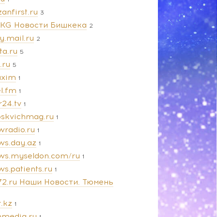
anfirst.ru
3
.KG Новости Бишкека
2
y.mail.ru
2
ta.ru
5
e.ru
5
xim
1
l.fm
1
r24.tv
1
skvichmag.ru
1
wradio.ru
1
ws.day.az
1
ws.myseldon.com/ru
1
s.patients.ru
1
72.ru Наши Новости. Тюмень
.kz
1
nmedia.ru
1