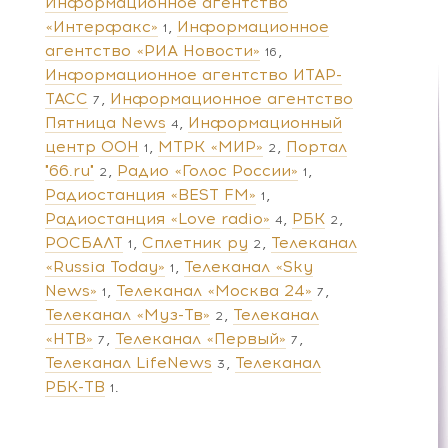
Информационное агентство
«Интерфакс»
Информационное
1
агентство «РИА Новости»
16
Информационное агентство ИТАР-
ТАСС
Информационное агентство
7
Пятница News
Информационный
4
центр ООН
МТРК «МИР»
Портал
1
2
"66.ru"
Радио «Голос России»
2
1
Радиостанция «BEST FM»
1
Радиостанция «Love radio»
РБК
4
2
РОСБАЛТ
Сплетник ру
Телеканал
1
2
«Russia Today»
Телеканал «Sky
1
News»
Телеканал «Москва 24»
1
7
Телеканал «Муз-Тв»
Телеканал
2
«НТВ»
Телеканал «Первый»
7
7
Телеканал LifeNews
Телеканал
3
РБК-ТВ
1