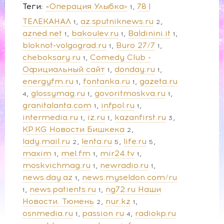
Теги
«Операция Улыбка»
78 |
1
ТЕЛЕКАНАЛ
az.sputniknews.ru
1
2
azned.net
bakoulev.ru
Baldinini.it
1
1
1
bloknot-volgograd.ru
Buro 27/7
1
1
cheboksary.ru
Comedy Club -
1
Официальный сайт
donday.ru
1
1
energyfm.ru
fontanka.ru
gazeta.ru
1
1
glossymag.ru
govoritmoskva.ru
4
1
1
granitalanta.com
infpol.ru
1
1
intermedia.ru
iz.ru
kazanfirst.ru
1
1
3
KP.KG Новости Бишкека
2
lady.mail.ru
lenta.ru
life.ru
2
5
5
maxim
mel.fm
mir24.tv
1
1
1
moskvichmag.ru
newradio.ru
1
1
news.day.az
news.myseldon.com/ru
1
news.patients.ru
ng72.ru Наши
1
1
Новости. Тюмень
nur.kz
2
1
osnmedia.ru
passion ru
radiokp.ru
1
4