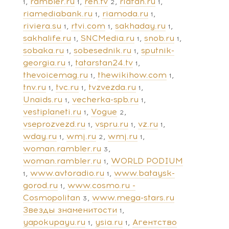
rambler.ru
ren.tv
riafan.ru
1
1
2
1
riamediabank.ru
riamoda.ru
1
1
riviera.su
rtvi.com
sakhaday.ru
1
1
1
sakhalife.ru
SNCMedia.ru
snob.ru
1
1
1
sobaka.ru
sobesednik.ru
sputnik-
1
1
georgia.ru
tatarstan24.tv
1
1
thevoicemag.ru
thewikihow.com
1
1
tnv.ru
tvc.ru
tvzvezda.ru
1
1
1
Unaids.ru
vecherka-spb.ru
1
1
vestiplaneti.ru
Vogue
1
2
vseprozvezd.ru
vspru.ru
vz.ru
1
1
1
wday.ru
wmj.ru
wmj.ru
1
2
1
woman.rambler.ru
3
woman.rambler.ru
WORLD PODIUM
1
www.avtoradio.ru
www.bataysk-
1
1
gorod.ru
www.cosmo.ru -
1
Cosmopolitan
www.mega-stars.ru
3
Звезды знаменитости
1
yapokupayu.ru
ysia.ru
Агентство
1
1