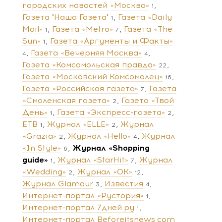
городских новостей «Москва»
1
Газета "Наша Газета"
Газета «Daily
1
Mail»
Газета «Metro»
Газета «The
1
7
Sun»
Газета «Аргументы и Факты»
1
Газета «Вечерняя Москва»
4
4
Газета «Комсомольская правда»
22
Газета «Московский Комсомолец»
16
Газета «Российская газета»
Газета
7
«Смоленская газета»
Газета «Твой
2
День»
Газета «Экспресс-газета»
1
2
ЕТВ
Журнал «ELLE»
Журнал
1
2
«Grazia»
Журнал «Hello»
Журнал
2
4
«In Style»
Журнал «Shopping
6
guide»
Журнал «StarHit»
Журнал
1
7
«Wedding»
Журнал «ОК»
2
12
Журнал Glamour
Известия
3
4
Интернет-портал «Рустория»
1
Интернет-портал 7дней.ру
1
Интернет-портал Beforeitsnews.com