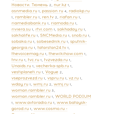
Новости. Тюмень
nur.kz
2
1
osnmedia.ru
passion ru
radiokp.ru
1
4
rambler.ru
ren.tv
riafan.ru
1
1
2
1
riamediabank.ru
riamoda.ru
1
1
riviera.su
rtvi.com
sakhaday.ru
1
1
1
sakhalife.ru
SNCMedia.ru
snob.ru
1
1
1
sobaka.ru
sobesednik.ru
sputnik-
1
1
georgia.ru
tatarstan24.tv
1
1
thevoicemag.ru
thewikihow.com
1
1
tnv.ru
tvc.ru
tvzvezda.ru
1
1
1
Unaids.ru
vecherka-spb.ru
1
1
vestiplaneti.ru
Vogue
1
2
vseprozvezd.ru
vspru.ru
vz.ru
1
1
1
wday.ru
wmj.ru
wmj.ru
1
2
1
woman.rambler.ru
3
woman.rambler.ru
WORLD PODIUM
1
www.avtoradio.ru
www.bataysk-
1
1
gorod.ru
www.cosmo.ru -
1