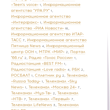
«Teen's voice»
Информационное
1
агентство "УРА.РУ"
1
Информационное агентство
«Интерфакс»
Информационное
1
агентство «РИА Новости»
16
Информационное агентство ИТАР-
ТАСС
Информационное агентство
7
Пятница News
Информационный
4
центр ООН
МТРК «МИР»
Портал
1
2
"66.ru"
Радио «Голос России»
2
1
Радиостанция «BEST FM»
1
Радиостанция «Love radio»
РБК
4
2
РОСБАЛТ
Сплетник ру
Телеканал
1
2
«Russia Today»
Телеканал «Sky
1
News»
Телеканал «Москва 24»
1
7
Телеканал «Муз-Тв»
Телеканал
2
«НТВ»
Телеканал «Первый»
7
7
Телеканал LifeNews
Телеканал
3