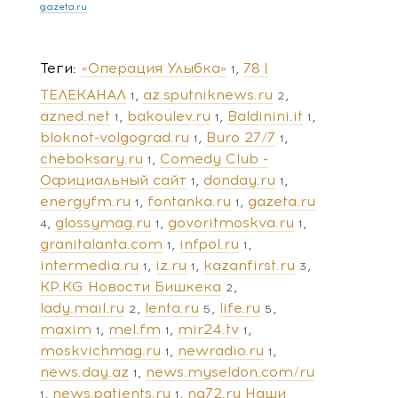
gazeta.ru
Теги
«Операция Улыбка»
78 |
1
ТЕЛЕКАНАЛ
az.sputniknews.ru
1
2
azned.net
bakoulev.ru
Baldinini.it
1
1
1
bloknot-volgograd.ru
Buro 27/7
1
1
cheboksary.ru
Comedy Club -
1
Официальный сайт
donday.ru
1
1
energyfm.ru
fontanka.ru
gazeta.ru
1
1
glossymag.ru
govoritmoskva.ru
4
1
1
granitalanta.com
infpol.ru
1
1
intermedia.ru
iz.ru
kazanfirst.ru
1
1
3
KP.KG Новости Бишкека
2
lady.mail.ru
lenta.ru
life.ru
2
5
5
maxim
mel.fm
mir24.tv
1
1
1
moskvichmag.ru
newradio.ru
1
1
news.day.az
news.myseldon.com/ru
1
news.patients.ru
ng72.ru Наши
1
1