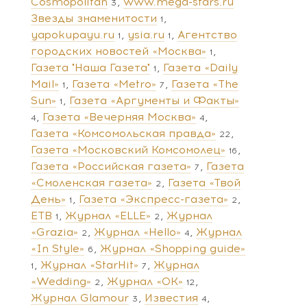
Cosmopolitan
www.mega-stars.ru
3
Звезды знаменитости
1
yapokupayu.ru
ysia.ru
Агентство
1
1
городских новостей «Москва»
1
Газета "Наша Газета"
Газета «Daily
1
Mail»
Газета «Metro»
Газета «The
1
7
Sun»
Газета «Аргументы и Факты»
1
Газета «Вечерняя Москва»
4
4
Газета «Комсомольская правда»
22
Газета «Московский Комсомолец»
16
Газета «Российская газета»
Газета
7
«Смоленская газета»
Газета «Твой
2
День»
Газета «Экспресс-газета»
1
2
ЕТВ
Журнал «ELLE»
Журнал
1
2
«Grazia»
Журнал «Hello»
Журнал
2
4
«In Style»
Журнал «Shopping guide»
6
Журнал «StarHit»
Журнал
1
7
«Wedding»
Журнал «ОК»
2
12
Журнал Glamour
Известия
3
4