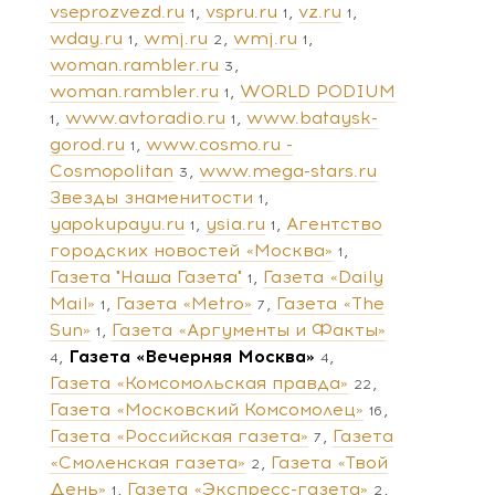
vseprozvezd.ru
vspru.ru
vz.ru
1
1
1
wday.ru
wmj.ru
wmj.ru
1
2
1
woman.rambler.ru
3
woman.rambler.ru
WORLD PODIUM
1
www.avtoradio.ru
www.bataysk-
1
1
gorod.ru
www.cosmo.ru -
1
Cosmopolitan
www.mega-stars.ru
3
Звезды знаменитости
1
yapokupayu.ru
ysia.ru
Агентство
1
1
городских новостей «Москва»
1
Газета "Наша Газета"
Газета «Daily
1
Mail»
Газета «Metro»
Газета «The
1
7
Sun»
Газета «Аргументы и Факты»
1
Газета «Вечерняя Москва»
4
4
Газета «Комсомольская правда»
22
Газета «Московский Комсомолец»
16
Газета «Российская газета»
Газета
7
«Смоленская газета»
Газета «Твой
2
День»
Газета «Экспресс-газета»
1
2