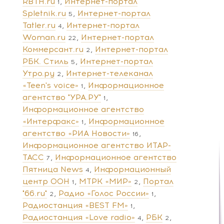
RBTH.ru
Интернет-портал
1
Spletnik.ru
Интернет-портал
5
Tatler.ru
Интернет-портал
4
Woman.ru
Интернет-портал
22
Коммерсант.ru
Интернет-портал
2
РБК. Стиль
Интернет-портал
5
Утро.ру
Интернет-телеканал
2
«Teen's voice»
Информационное
1
агентство "УРА.РУ"
1
Информационное агентство
«Интерфакс»
Информационное
1
агентство «РИА Новости»
16
Информационное агентство ИТАР-
ТАСС
Информационное агентство
7
Пятница News
Информационный
4
центр ООН
МТРК «МИР»
Портал
1
2
"66.ru"
Радио «Голос России»
2
1
Радиостанция «BEST FM»
1
Радиостанция «Love radio»
РБК
4
2