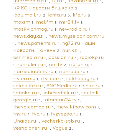
intermedia.ru
iz.ru
kazanfirst.ru
1
1
3
KP.KG Новости Бишкека
2
lady.mail.ru
lenta.ru
life.ru
2
5
5
maxim
mel.fm
mir24.tv
1
1
1
moskvichmag.ru
newradio.ru
1
1
news.day.az
news.myseldon.com/ru
1
news.patients.ru
ng72.ru Наши
1
1
Новости. Тюмень
nur.kz
2
1
osnmedia.ru
passion ru
radiokp.ru
1
4
rambler.ru
ren.tv
riafan.ru
1
1
2
1
riamediabank.ru
riamoda.ru
1
1
riviera.su
rtvi.com
sakhaday.ru
1
1
1
sakhalife.ru
SNCMedia.ru
snob.ru
1
1
1
sobaka.ru
sobesednik.ru
sputnik-
1
1
georgia.ru
tatarstan24.tv
1
1
thevoicemag.ru
thewikihow.com
1
1
tnv.ru
tvc.ru
tvzvezda.ru
1
1
1
Unaids.ru
vecherka-spb.ru
1
1
vestiplaneti.ru
Vogue
1
2