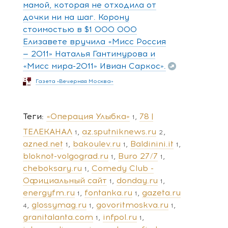
мамой, которая не отходила от
дочки ни на шаг. Корону
стоимостью в $1 000 000
Елизавете вручила «Мисс Россия
— 2011» Наталья Гантимурова и
«Мисс мира-2011» Ивиан Саркос».
Газета «Вечерняя Москва»
Теги
«Операция Улыбка»
78 |
1
ТЕЛЕКАНАЛ
az.sputniknews.ru
1
2
azned.net
bakoulev.ru
Baldinini.it
1
1
1
bloknot-volgograd.ru
Buro 27/7
1
1
cheboksary.ru
Comedy Club -
1
Официальный сайт
donday.ru
1
1
energyfm.ru
fontanka.ru
gazeta.ru
1
1
glossymag.ru
govoritmoskva.ru
4
1
1
granitalanta.com
infpol.ru
1
1