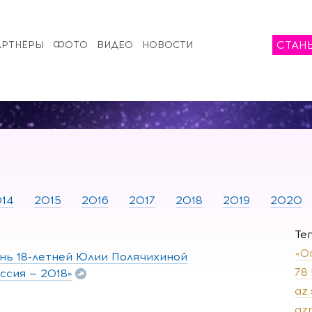
СТАН
АРТНЁРЫ
ФОТО
ВИДЕО
НОВОСТИ
14
2015
2016
2017
2018
2019
2020
Те
«О
знь 18-летней Юлии Полячихиной
78
ссия — 2018»
az
az