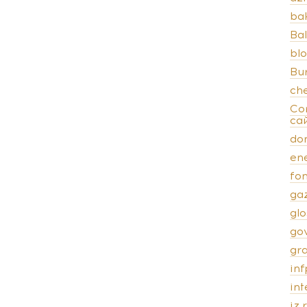
ba
Bal
bl
Bu
ch
Co
са
do
en
fo
ga
gl
go
gr
inf
in
iz.