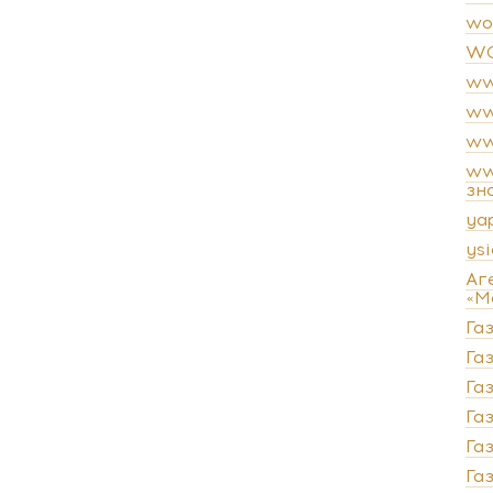
wo
WO
ww
ww
ww
ww
зн
ya
ysi
Аг
«М
Га
Газ
Га
Га
Га
Га