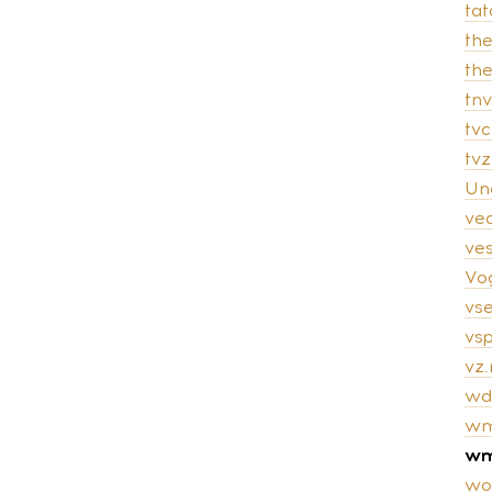
tat
th
th
tnv
tvc
tv
Un
ve
ves
Vo
vs
vsp
vz.
wd
wm
wm
wo