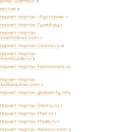
рнал Glamour
3
вестия
4
тернет-портал «Рустория»
1
тернет-портал 7дней.ру
1
тернет-портал
foreitsnews.com
1
тернет-портал Cosmo.ru
8
тернет-портал
shionGuide.ru
3
тернет-портал Fashionista.ru
тернет-портал
obalbeauties.com
1
тернет-портал globalcity.info
тернет-портал Glomu.ru
1
тернет-портал Mail.ru
1
тернет-портал Moda.ru
1
тернет-портал Newsru.com
2