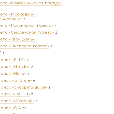
зета «Комсомольская правда»
зета «Московский
мсомолец»
16
зета «Российская газета»
7
зета «Смоленская газета»
2
зета «Твой День»
1
зета «Экспресс-газета»
2
В
1
рнал «ELLE»
2
рнал «Grazia»
2
рнал «Hello»
4
рнал «In Style»
6
рнал «Shopping guide»
1
рнал «StarHit»
7
рнал «Wedding»
2
рнал «ОК»
12