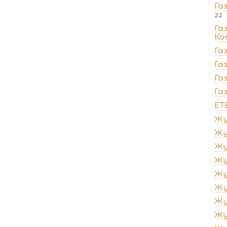
Га
22
Га
Ко
Га
Га
Га
Га
ЕТ
Жу
Жу
Жу
Жу
Жу
Жу
Жу
Жу