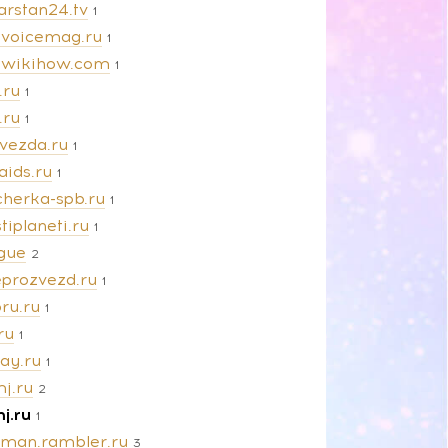
arstan24.tv
1
evoicemag.ru
1
ewikihow.com
1
.ru
1
.ru
1
zvezda.ru
1
aids.ru
1
cherka-spb.ru
1
tiplaneti.ru
1
gue
2
eprozvezd.ru
1
ru.ru
1
ru
1
ay.ru
1
j.ru
2
j.ru
1
man.rambler.ru
3