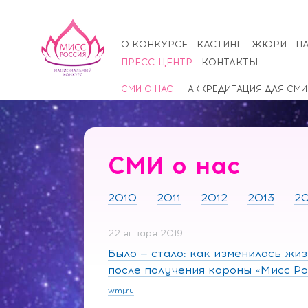
О КОНКУРСЕ
КАСТИНГ
ЖЮРИ
П
ПРЕСС-ЦЕНТР
КОНТАКТЫ
СМИ О НАС
АККРЕДИТАЦИЯ ДЛЯ СМИ
СМИ о нас
2010
2011
2012
2013
20
22 января 2019
Было — стало: как изменилась жи
после получения короны «Мисс Ро
wmj.ru