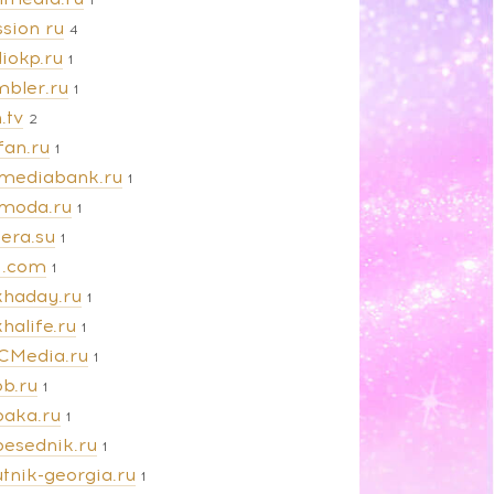
sion ru
4
iokp.ru
1
mbler.ru
1
.tv
2
fan.ru
1
amediabank.ru
1
amoda.ru
1
iera.su
1
vi.com
1
khaday.ru
1
halife.ru
1
CMedia.ru
1
ob.ru
1
baka.ru
1
besednik.ru
1
tnik-georgia.ru
1