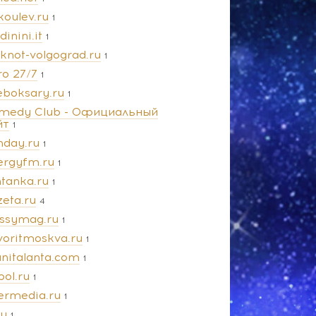
koulev.ru
1
dinini.it
1
oknot-volgograd.ru
1
ro 27/7
1
eboksary.ru
1
medy Club - Официальный
йт
1
nday.ru
1
ergyfm.ru
1
ntanka.ru
1
zeta.ru
4
ossymag.ru
1
voritmoskva.ru
1
anitalanta.com
1
pol.ru
1
termedia.ru
1
ru
1