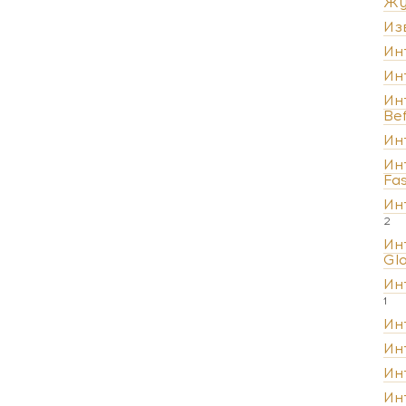
Жу
Из
Ин
Ин
Ин
Be
Ин
Ин
Fa
Ин
2
Ин
Gl
Ин
1
Ин
Ин
Ин
Ин