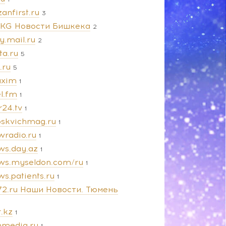
anfirst.ru
3
.KG Новости Бишкека
2
y.mail.ru
2
ta.ru
5
e.ru
5
xim
1
l.fm
1
r24.tv
1
skvichmag.ru
1
wradio.ru
1
ws.day.az
1
ws.myseldon.com/ru
1
s.patients.ru
1
72.ru Наши Новости. Тюмень
.kz
1
nmedia.ru
1