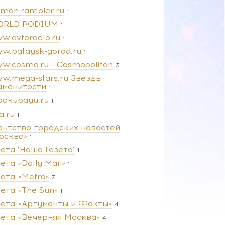
man.rambler.ru
1
RLD PODIUM
1
w.avtoradio.ru
1
w.bataysk-gorod.ru
1
w.cosmo.ru - Cosmopolitan
3
w.mega-stars.ru Звезды
аменитости
1
pokupayu.ru
1
a.ru
1
ентство городских новостей
осква»
1
зета "Наша Газета"
1
ета «Daily Mail»
1
зета «Metro»
7
зета «The Sun»
1
зета «Аргументы и Факты»
4
зета «Вечерняя Москва»
4