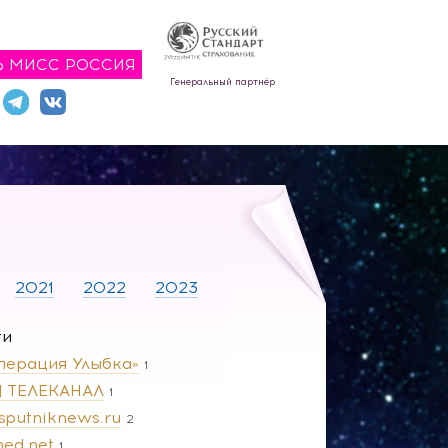
Ь МИСС РОССИЯ
Генеральный партнёр
2021
2022
2023
ги
перация Улыбка»
1
 | ТЕЛЕКАНАЛ
1
.sputniknews.ru
2
ned.net
1