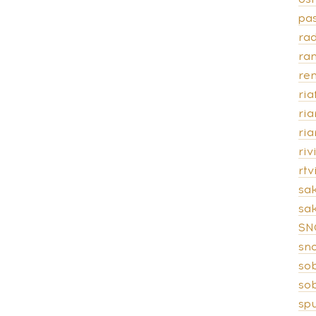
pas
rad
ra
ren
ria
ri
ri
riv
rt
sa
sak
SN
sn
so
so
spu