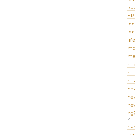
kaz
KP
lad
len
lif
ma
me
mi
mo
ne
ne
ne
new
ng
2
nur
os