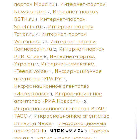
портал Moda.ru
Интернет-портал
1
Newsru.com
Интернет-портал
2
RBTH.ru
Интернет-портал
1
Spletnik.ru
Интернет-портал
5
Tatler.ru
Интернет-портал
4
Woman.ru
Интернет-портал
22
Коммерсант.ru
Интернет-портал
2
РБК. Стиль
Интернет-портал
5
Утро.ру
Интернет-телеканал
2
«Teen's voice»
Информационное
1
агентство "УРА.РУ"
1
Информационное агентство
«Интерфакс»
Информационное
1
агентство «РИА Новости»
16
Информационное агентство ИТАР-
ТАСС
Информационное агентство
7
Пятница News
Информационный
4
центр ООН
МТРК «МИР»
Портал
1
2
"66.ru"
Радио «Голос России»
2
1