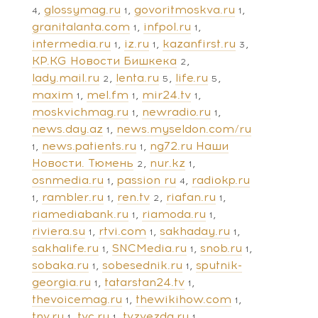
glossymag.ru
govoritmoskva.ru
4
1
1
granitalanta.com
infpol.ru
1
1
intermedia.ru
iz.ru
kazanfirst.ru
1
1
3
KP.KG Новости Бишкека
2
lady.mail.ru
lenta.ru
life.ru
2
5
5
maxim
mel.fm
mir24.tv
1
1
1
moskvichmag.ru
newradio.ru
1
1
news.day.az
news.myseldon.com/ru
1
news.patients.ru
ng72.ru Наши
1
1
Новости. Тюмень
nur.kz
2
1
osnmedia.ru
passion ru
radiokp.ru
1
4
rambler.ru
ren.tv
riafan.ru
1
1
2
1
riamediabank.ru
riamoda.ru
1
1
riviera.su
rtvi.com
sakhaday.ru
1
1
1
sakhalife.ru
SNCMedia.ru
snob.ru
1
1
1
sobaka.ru
sobesednik.ru
sputnik-
1
1
georgia.ru
tatarstan24.tv
1
1
thevoicemag.ru
thewikihow.com
1
1
tnv.ru
tvc.ru
tvzvezda.ru
1
1
1