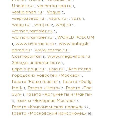
Unaids.ru
vecherka-spb.ru
1
1
vestiplaneti.ru
Vogue
1
2
vseprozvezd.ru
vspru.ru
vz.ru
1
1
1
wday.ru
wmj.ru
wmj.ru
1
2
1
woman.rambler.ru
3
woman.rambler.ru
WORLD PODIUM
1
www.avtoradio.ru
www.bataysk-
1
1
gorod.ru
www.cosmo.ru -
1
Cosmopolitan
www.mega-stars.ru
3
Звезды знаменитости
1
yapokupayu.ru
ysia.ru
Агентство
1
1
городских новостей «Москва»
1
Газета "Наша Газета"
Газета «Daily
1
Mail»
Газета «Metro»
Газета «The
1
7
Sun»
Газета «Аргументы и Факты»
1
Газета «Вечерняя Москва»
4
4
Газета «Комсомольская правда»
22
Газета «Московский Комсомолец»
16