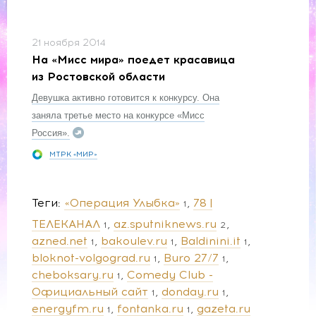
21 ноября 2014
На «Мисс мира» поедет красавица
из Ростовской области
Девушка активно готовится к конкурсу. Она
заняла третье место на конкурсе «Мисс
Россия».
МТРК «МИР»
Теги
«Операция Улыбка»
78 |
1
ТЕЛЕКАНАЛ
az.sputniknews.ru
1
2
azned.net
bakoulev.ru
Baldinini.it
1
1
1
bloknot-volgograd.ru
Buro 27/7
1
1
cheboksary.ru
Comedy Club -
1
Официальный сайт
donday.ru
1
1
energyfm.ru
fontanka.ru
gazeta.ru
1
1