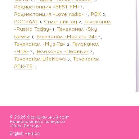
Радиостанция «BEST FM»
1
Радиостанция «Love radio»
РБК
4
2
РОСБАЛТ
Сплетник ру
Телеканал
1
2
«Russia Today»
Телеканал «Sky
1
News»
Телеканал «Москва 24»
1
7
Телеканал «Муз-Тв»
Телеканал
2
«НТВ»
Телеканал «Первый»
7
7
Телеканал LifeNews
Телеканал
3
РБК-ТВ
1
© 2026 Официальный сайт
Национального конкурса
«Мисс Россия»
English version