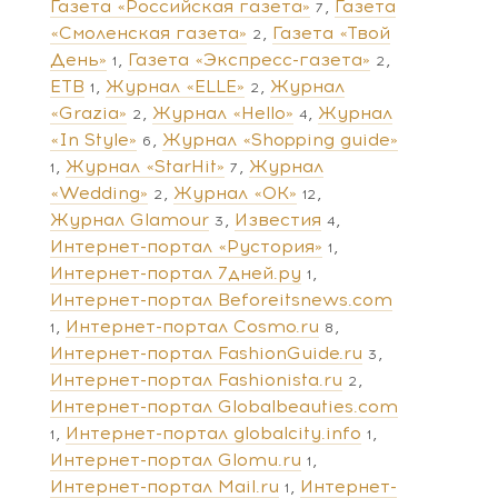
Газета «Российская газета»
Газета
7
«Смоленская газета»
Газета «Твой
2
День»
Газета «Экспресс-газета»
1
2
ЕТВ
Журнал «ELLE»
Журнал
1
2
«Grazia»
Журнал «Hello»
Журнал
2
4
«In Style»
Журнал «Shopping guide»
6
Журнал «StarHit»
Журнал
1
7
«Wedding»
Журнал «ОК»
2
12
Журнал Glamour
Известия
3
4
Интернет-портал «Рустория»
1
Интернет-портал 7дней.ру
1
Интернет-портал Beforeitsnews.com
Интернет-портал Cosmo.ru
1
8
Интернет-портал FashionGuide.ru
3
Интернет-портал Fashionista.ru
2
Интернет-портал Globalbeauties.com
Интернет-портал globalcity.info
1
1
Интернет-портал Glomu.ru
1
Интернет-портал Mail.ru
Интернет-
1