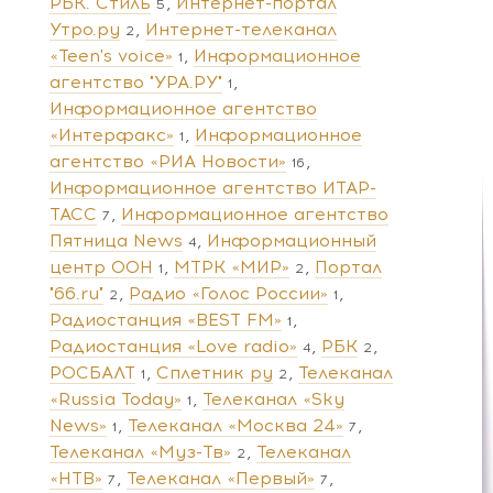
РБК. Стиль
Интернет-портал
5
Утро.ру
Интернет-телеканал
2
«Teen's voice»
Информационное
1
агентство "УРА.РУ"
1
Информационное агентство
«Интерфакс»
Информационное
1
агентство «РИА Новости»
16
Информационное агентство ИТАР-
ТАСС
Информационное агентство
7
Пятница News
Информационный
4
центр ООН
МТРК «МИР»
Портал
1
2
"66.ru"
Радио «Голос России»
2
1
Радиостанция «BEST FM»
1
Радиостанция «Love radio»
РБК
4
2
РОСБАЛТ
Сплетник ру
Телеканал
1
2
«Russia Today»
Телеканал «Sky
1
News»
Телеканал «Москва 24»
1
7
Телеканал «Муз-Тв»
Телеканал
2
«НТВ»
Телеканал «Первый»
7
7