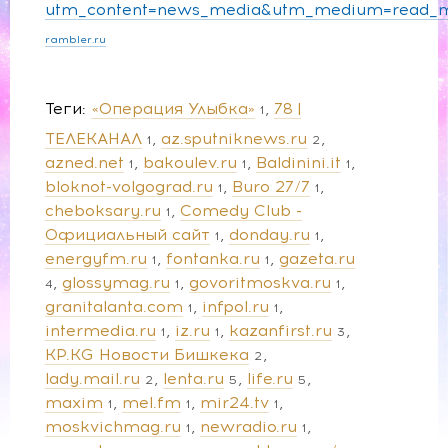
utm_content=news_media&utm_medium=read_m
rambler.ru
Теги
«Операция Улыбка»
78 |
1
ТЕЛЕКАНАЛ
az.sputniknews.ru
1
2
azned.net
bakoulev.ru
Baldinini.it
1
1
1
bloknot-volgograd.ru
Buro 27/7
1
1
cheboksary.ru
Comedy Club -
1
Официальный сайт
donday.ru
1
1
energyfm.ru
fontanka.ru
gazeta.ru
1
1
glossymag.ru
govoritmoskva.ru
4
1
1
granitalanta.com
infpol.ru
1
1
intermedia.ru
iz.ru
kazanfirst.ru
1
1
3
KP.KG Новости Бишкека
2
lady.mail.ru
lenta.ru
life.ru
2
5
5
maxim
mel.fm
mir24.tv
1
1
1
moskvichmag.ru
newradio.ru
1
1