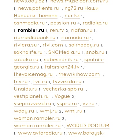
news.day.az
news.myseldon.com/ru
1
news.patients.ru
ng72.ru Наши
1
1
Новости. Тюмень
nur.kz
2
1
osnmedia.ru
passion ru
radiokp.ru
1
4
rambler.ru
ren.tv
riafan.ru
1
1
2
1
riamediabank.ru
riamoda.ru
1
1
riviera.su
rtvi.com
sakhaday.ru
1
1
1
sakhalife.ru
SNCMedia.ru
snob.ru
1
1
1
sobaka.ru
sobesednik.ru
sputnik-
1
1
georgia.ru
tatarstan24.tv
1
1
thevoicemag.ru
thewikihow.com
1
1
tnv.ru
tvc.ru
tvzvezda.ru
1
1
1
Unaids.ru
vecherka-spb.ru
1
1
vestiplaneti.ru
Vogue
1
2
vseprozvezd.ru
vspru.ru
vz.ru
1
1
1
wday.ru
wmj.ru
wmj.ru
1
2
1
woman.rambler.ru
3
woman.rambler.ru
WORLD PODIUM
1
www.avtoradio.ru
www.bataysk-
1
1