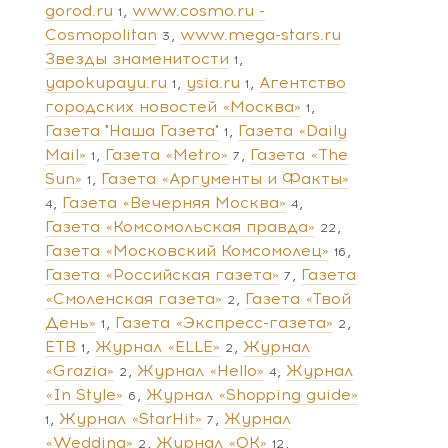
gorod.ru
www.cosmo.ru -
1
Cosmopolitan
www.mega-stars.ru
3
Звезды знаменитости
1
yapokupayu.ru
ysia.ru
Агентство
1
1
городских новостей «Москва»
1
Газета "Наша Газета"
Газета «Daily
1
Mail»
Газета «Metro»
Газета «The
1
7
Sun»
Газета «Аргументы и Факты»
1
Газета «Вечерняя Москва»
4
4
Газета «Комсомольская правда»
22
Газета «Московский Комсомолец»
16
Газета «Российская газета»
Газета
7
«Смоленская газета»
Газета «Твой
2
День»
Газета «Экспресс-газета»
1
2
ЕТВ
Журнал «ELLE»
Журнал
1
2
«Grazia»
Журнал «Hello»
Журнал
2
4
«In Style»
Журнал «Shopping guide»
6
Журнал «StarHit»
Журнал
1
7
«Wedding»
Журнал «ОК»
2
12