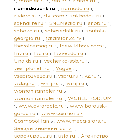
rambler.ru
ren.tv
riafan.ru
1
1
2
1
riamediabank.ru
riamoda.ru
1
1
riviera.su
rtvi.com
sakhaday.ru
1
1
1
sakhalife.ru
SNCMedia.ru
snob.ru
1
1
1
sobaka.ru
sobesednik.ru
sputnik-
1
1
georgia.ru
tatarstan24.tv
1
1
thevoicemag.ru
thewikihow.com
1
1
tnv.ru
tvc.ru
tvzvezda.ru
1
1
1
Unaids.ru
vecherka-spb.ru
1
1
vestiplaneti.ru
Vogue
1
2
vseprozvezd.ru
vspru.ru
vz.ru
1
1
1
wday.ru
wmj.ru
wmj.ru
1
2
1
woman.rambler.ru
3
woman.rambler.ru
WORLD PODIUM
1
www.avtoradio.ru
www.bataysk-
1
1
gorod.ru
www.cosmo.ru -
1
Cosmopolitan
www.mega-stars.ru
3
Звезды знаменитости
1
yapokupayu.ru
ysia.ru
Агентство
1
1