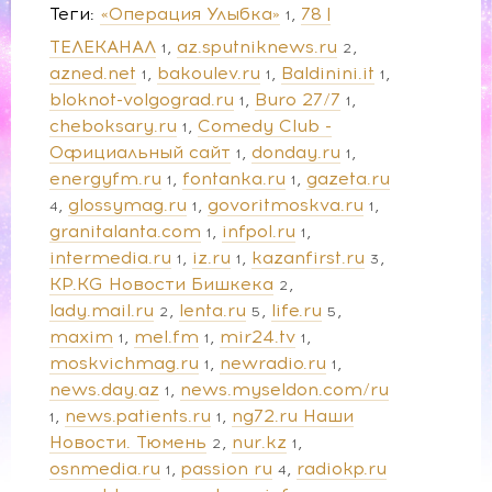
Теги
«Операция Улыбка»
78 |
1
ТЕЛЕКАНАЛ
az.sputniknews.ru
1
2
azned.net
bakoulev.ru
Baldinini.it
1
1
1
bloknot-volgograd.ru
Buro 27/7
1
1
cheboksary.ru
Comedy Club -
1
Официальный сайт
donday.ru
1
1
energyfm.ru
fontanka.ru
gazeta.ru
1
1
glossymag.ru
govoritmoskva.ru
4
1
1
granitalanta.com
infpol.ru
1
1
intermedia.ru
iz.ru
kazanfirst.ru
1
1
3
KP.KG Новости Бишкека
2
lady.mail.ru
lenta.ru
life.ru
2
5
5
maxim
mel.fm
mir24.tv
1
1
1
moskvichmag.ru
newradio.ru
1
1
news.day.az
news.myseldon.com/ru
1
news.patients.ru
ng72.ru Наши
1
1
Новости. Тюмень
nur.kz
2
1
osnmedia.ru
passion ru
radiokp.ru
1
4