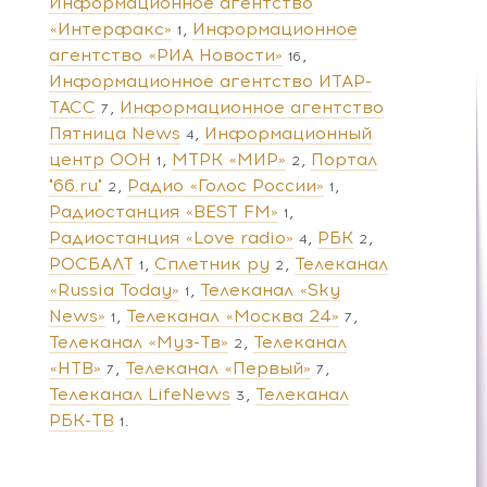
Информационное агентство
«Интерфакс»
Информационное
1
агентство «РИА Новости»
16
Информационное агентство ИТАР-
ТАСС
Информационное агентство
7
Пятница News
Информационный
4
центр ООН
МТРК «МИР»
Портал
1
2
"66.ru"
Радио «Голос России»
2
1
Радиостанция «BEST FM»
1
Радиостанция «Love radio»
РБК
4
2
РОСБАЛТ
Сплетник ру
Телеканал
1
2
«Russia Today»
Телеканал «Sky
1
News»
Телеканал «Москва 24»
1
7
Телеканал «Муз-Тв»
Телеканал
2
«НТВ»
Телеканал «Первый»
7
7
Телеканал LifeNews
Телеканал
3
РБК-ТВ
1