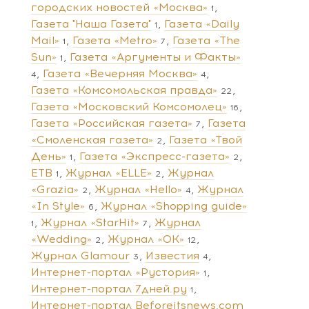
городских новостей «Москва»
1
Газета "Наша Газета"
Газета «Daily
1
Mail»
Газета «Metro»
Газета «The
1
7
Sun»
Газета «Аргументы и Факты»
1
Газета «Вечерняя Москва»
4
4
Газета «Комсомольская правда»
22
Газета «Московский Комсомолец»
16
Газета «Российская газета»
Газета
7
«Смоленская газета»
Газета «Твой
2
День»
Газета «Экспресс-газета»
1
2
ЕТВ
Журнал «ELLE»
Журнал
1
2
«Grazia»
Журнал «Hello»
Журнал
2
4
«In Style»
Журнал «Shopping guide»
6
Журнал «StarHit»
Журнал
1
7
«Wedding»
Журнал «ОК»
2
12
Журнал Glamour
Известия
3
4
Интернет-портал «Рустория»
1
Интернет-портал 7дней.ру
1
Интернет-портал Beforeitsnews.com