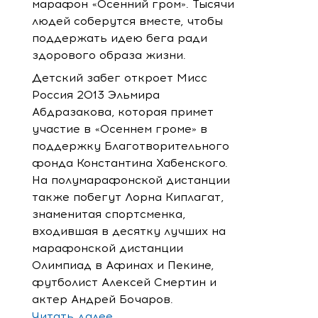
марафон «Осенний гром». Тысячи
людей соберутся вместе, чтобы
поддержать идею бега ради
здорового образа жизни.
Детский забег откроет Мисс
Россия 2013 Эльмира
Абдразакова, которая примет
участие в «Осеннем громе» в
поддержку Благотворительного
фонда Константина Хабенского.
На полумарафонской дистанции
также побегут Лорна Киплагат,
знаменитая спортсменка,
входившая в десятку лучших на
марафонской дистанции
Олимпиад в Афинах и Пекине,
футболист Алексей Смертин и
актер Андрей Бочаров.
Читать далее...