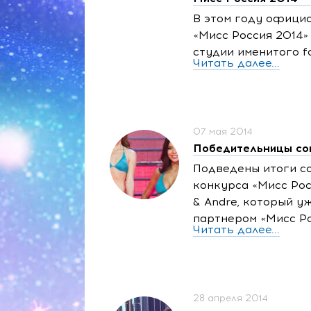
В этом году офици
«Мисс Россия 2014»
студии именитого 
Читать далее...
07 мая 2014
Победительницы сов
Подведены итоги с
конкурса «Мисс Ро
& Andre, который у
партнером «Мисс Ро
Читать далее...
28 апреля 2014