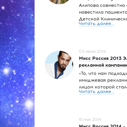
Алипова совместно
навестила пациенто
Детской Клиническ
Читать далее...
03 июня 2014
Мисс Россия 2013 Э
рекламной кампани
«То, что нам подход
имиджевая рекламн
лицом которой стал
Читать далее...
15 мая 2014
Мисс Россия 2014 –