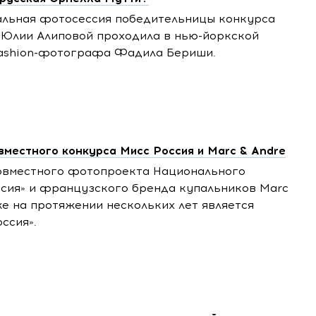
альная фотосессия победительницы конкурса
 Юлии Алиповой проходила в нью-йоркской
fashion-фотографа Фадила Бериши.
местного конкурса Мисс Россия и Marc & Andre
овместного фотопроекта Национального
ссия» и французского бренда купальников Marc
же на протяжении нескольких лет является
ссия».