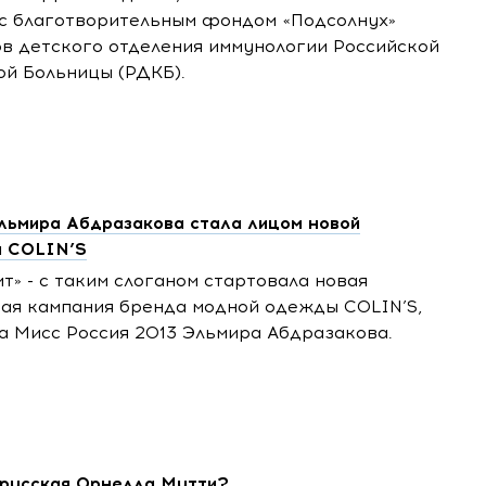
 с благотворительным фондом «Подсолнух»
в детского отделения иммунологии Российской
ой Больницы (РДКБ).
льмира Абдразакова стала лицом новой
и COLIN’S
ит» - с таким слоганом стартовала новая
ая кампания бренда модной одежды COLIN’S,
а Мисс Россия 2013 Эльмира Абдразакова.
 русская Орнелла Мутти?