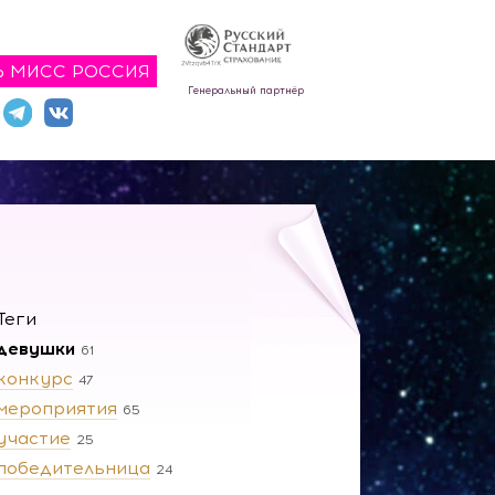
Ь МИСС РОССИЯ
Генеральный партнёр
Теги
девушки
61
конкурс
47
мероприятия
65
участие
25
победительница
24